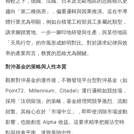
相較之下，德國、法國、日本及北歐地區的思維模式更
趨向「第二種病房」，偏重邏輯與因果推演。這在半導
體行業尤為明顯，例如台積電工程部員工多屬此類型，
講求腳踏實地、一步一腳印地研發與生產，與某些地區
「天馬行空」的作風形成鮮明對比。對於講求紀律與效
率的產業而言，務實的思維尤為關鍵。
對沖基金的策略與人性本質
觀察對沖基金的運作後，不難發現平台型對沖基金（如
Point72、Millennium、Citadel）運行邏輯如競技場，
採用「汰弱留強」的策略，基金經理間競爭激烈、流動
頻繁。其核心在於「市場中立」，即即使消除市場波動
影響，也能創造 Alpha 收益。這要求精準把握沽空時
點與持倉平衡，達致風險中性。