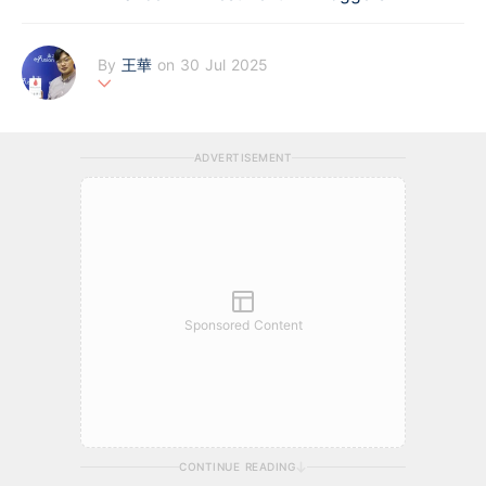
By
王華
on 30 Jul 2025
王華是易方資本對沖基金 (eFusionCap.com) 的創辦人及投資總
監。他曾在法國巴黎銀行擔任a科技股分析員，負責分析大中華地
ADVERTISEMENT
區的科技硬件公司。他是《對沖拆解王》,《對沖拆解王2—賞金獵
人投資 技術》及《 Bloody AI Alchemist 》 的作者，亦經常在電
視、電台財經節目，財經雜誌及報紙財經版出現。
Sponsored Content
CONTINUE READING