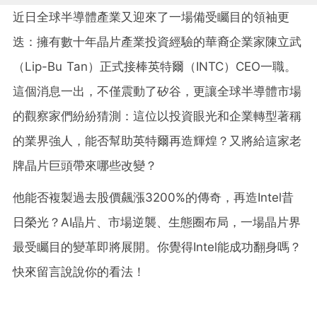
近日全球半導體產業又迎來了一場備受矚目的領袖更
迭：擁有數十年晶片產業投資經驗的華裔企業家陳立武
（Lip-Bu Tan）正式接棒英特爾（INTC）CEO一職。
這個消息一出，不僅震動了矽谷，更讓全球半導體市場
的觀察家們紛紛猜測：這位以投資眼光和企業轉型著稱
的業界強人，能否幫助英特爾再造輝煌？又將給這家老
牌晶片巨頭帶來哪些改變？
他能否複製過去股價飆漲3200%的傳奇，再造Intel昔
日榮光？AI晶片、市場逆襲、生態圈布局，一場晶片界
最受矚目的變革即將展開。你覺得Intel能成功翻身嗎？
快來留言說說你的看法！