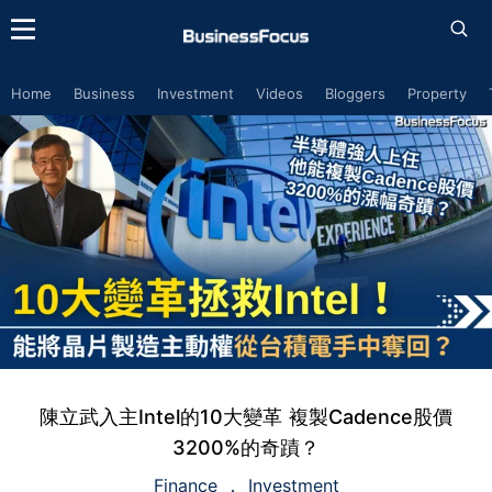
Home
Business
Investment
Videos
Bloggers
Property
陳立武入主Intel的10大變革 複製Cadence股價
3200%的奇蹟？
Finance
Investment