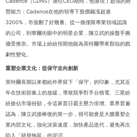
Cadence（CDNS）擔任CEO期間，他展現了超強的經
營能力：Cadence在他的領導下股價飆漲超過
3200%，市值翻了好幾番。從一個僅限專業領域認識
的公司，到華爾街眼中的明星企業，陳立武的操盤手腕
備受推崇。市場上紛紛預期他能為英特爾帶來類似的戲
劇性變化。
重塑企業文化：從保守走向創新
英特爾長期以來都給外界留下「保守」的印象，尤其近
年在技術節奏上的放緩，導致競爭對手台積電、三星紛
紛搶佔市場份額，令這家昔日霸主壓力倍增。業界普遍
認為，陳立武接棒後的第一步，很可能會是大膽重塑企
業內部文化，強化決策速度，加快產品迭代，避免再次
陷入「研發拖延」的泥沼。