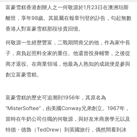
富豪雪糕香港創辦人之一何敬源於1月23日在澳洲珀斯
離世，享年98歲。其親屬在報章刊登的訃告，勾起無數
香港人對富豪雪糕那段珍貴回憶。
何敬源一生經歷豐富，二戰期間喪父的他，作為家中長
子，肩負起照料全家的重任。他還曾投身輔警，之後從
商才退役。在商業領域，他最為人熟知的成就便是參與
創立富豪雪糕。
富豪雪糕的歷史可追溯到1956年，其原名為
“MisterSoftee”，由美國Conway兄弟創立。1967年，
當時在牛奶公司任職的何敬源，與好友米商唐學元以及
特德・德魯（TedDrew）到英國旅行，偶然間看到冰