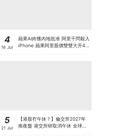
4
蘋果AI終獲內地批准 阿里千問殺入
iPhone 蘋果阿里股價雙雙大升4%
16 Jul
帶領恒指重上25000點 港股是黃金
拐點還是死貓彈？
5
【港股冇午休？】倫交所2027年
推夜盤 港交所研取消午休 全球交
21 Jul
易所為何爭奪「全天候交易」？