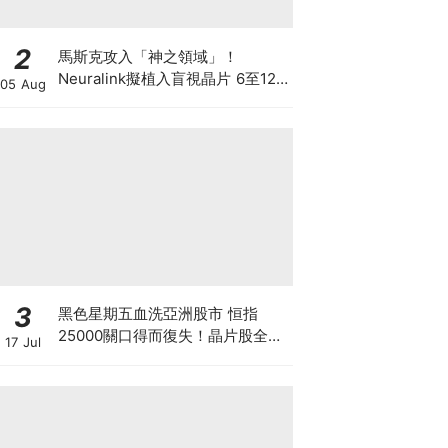
2
馬斯克攻入「神之領域」！
Neuralink擬植入盲視晶片 6至12
05 Aug
個月內展開首批人體植入 先天全盲
者有望重見世界
3
黑色星期五血洗亞洲股市 恒指
25000關口得而復失！晶片股全線
17 Jul
崩盤 「大空頭」Burry卻高調唱好
港股？散戶此時應恐慌拋售還是跟
大鱷倉？