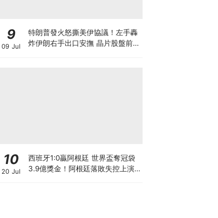
9
特朗普發火怒撕美伊協議！左手轟
炸伊朗右手出口安撫 晶片股盤前暴
09 Jul
跌後V型反轉 英偉達大漲逾3% 莫
非是華爾街與白宮演的財富大戲？
10
西班牙1:0贏阿根廷 世界盃奪冠袋
3.9億獎金！阿根廷落敗失控上演
20 Jul
少林足球 麥巴比蟬聯金靴獎 總入
球數超越美斯創歷史