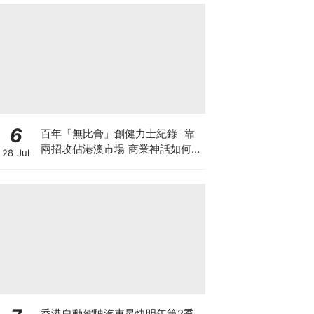
6
百年「無比膏」創健力士紀錄 靠
兩招攻佔港澳市場 商業神話如何面
28 Jul
對轉型危機？「百歳祭」推跨界周
邊 靠情懷收割新世代？
香港自動駕駛汽車最快明年第2季