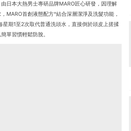
，由日本大熱男士專研品牌MARO匠心研發，因理解
，MARO首創液態配方^結合深層潔淨及洗髮功能，
每星期1至2次取代普通洗頭水，直接倒於頭皮上搓揉
以簡單習慣輕鬆防脫。