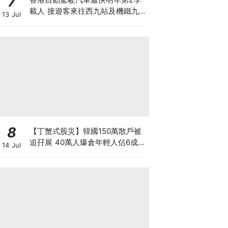
7
載人 接遊客來往西九站及機鐵九龍
13 Jul
站 百度蘿蔔快跑奪合約 車上有後
備司機
8
【丁蟹式股災】韓國150萬散戶被
追孖展 40萬人爆倉年輕人佔6成
14 Jul
槓桿ETF成導火線 散戶慘輸逾百億
3大原因