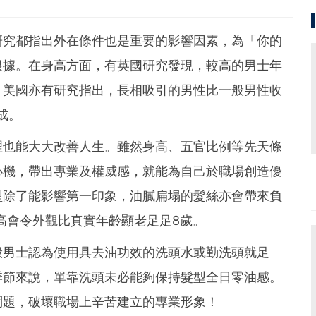
研究都指出外在條件也是重要的影響因素，為「你的
根據。在身高方面，有英國研究發現，較高的男士年
，美國亦有研究指出，長相吸引的男性比一般男性收
成。
理也能大大改善人生。雖然身高、五官比例等先天條
心機，帶出專業及權威感，就能為自己於職場創造優
型除了能影響第一印象，油膩扁塌的髮絲亦會帶來負
高會令外觀比真實年齡顯老足足8歲。
般男士認為使用具去油功效的洗頭水或勤洗頭就足
季節來說，單靠洗頭未必能夠保持髮型全日零油感。
問題，破壞職場上辛苦建立的專業形象！