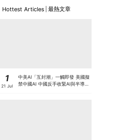
最熱文章
Hottest Articles
1
中美AI「互封潮」一觸即發 美國擬
禁中國AI 中國反手收緊AI與半導體
21 Jul
出口，智譜升近四成 華虹宏力大升
逾17%！晶片股深V反彈調整宣告
結束？