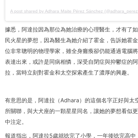
A post shared by Adhara Maite Pérez Sánchez (@adhara_perez
據悉，阿達拉因為那位為她治療的心理醫生，才有了如
民火星的夢想，因為醫生為她介紹了霍金，告訴她霍金
位非常聰明的物理學家，雖全身癱瘓卻仍能通過電腦將
表達出來，或許是同病相憐，深受自閉症與抑鬱症的阿
拉，當時立刻對霍金和太空探索產生了濃厚的興趣。
有意思的是，阿達拉（Adhara）的這個名字正好與太
所關聯，與大犬座的一顆星星同名，讓她的夢想看似更
中注定。
報道指出，阿達拉5歲就唸完了小學，一年後唸完高中