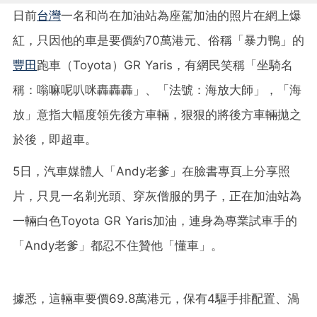
日前
台灣
一名和尚在加油站為座駕加油的照片在網上爆
紅，只因他的車是要價約70萬港元、俗稱「暴力鴨」的
豐田
跑車（Toyota）GR Yaris，有網民笑稱「坐騎名
稱：嗡嘛呢叭咪轟轟轟」、「法號：海放大師」，「海
放」意指大幅度領先後方車輛，狠狠的將後方車輛拋之
於後，即超車。
5日，汽車媒體人「Andy老爹」在臉書專頁上分享照
片，只見一名剃光頭、穿灰僧服的男子，正在加油站為
一輛白色Toyota GR Yaris加油，連身為專業試車手的
「Andy老爹」都忍不住贊他「懂車」。
據悉，這輛車要價69.8萬港元，保有4驅手排配置、渦