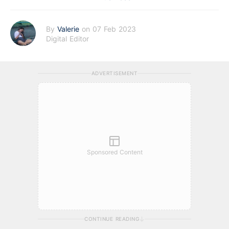
By
Valerie
on 07 Feb 2023
Digital Editor
ADVERTISEMENT
Sponsored Content
CONTINUE READING