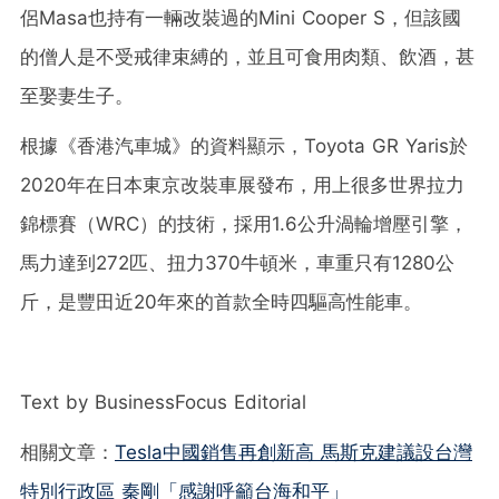
侶Masa也持有一輛改裝過的Mini Cooper S，但該國
的僧人是不受戒律束縛的，並且可食用肉類、飲酒，甚
至娶妻生子。
根據《香港汽車城》的資料顯示，Toyota GR Yaris於
2020年在日本東京改裝車展發布，用上很多世界拉力
錦標賽（WRC）的技術，採用1.6公升渦輪增壓引擎，
馬力達到272匹、扭力370牛頓米，車重只有1280公
斤，是豐田近20年來的首款全時四驅高性能車。
Text by BusinessFocus Editorial
相關文章：
Tesla中國銷售再創新高 馬斯克建議設台灣
特別行政區 秦剛「感謝呼籲台海和平」