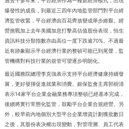
過去十多年來，平台經濟作為一種新經濟模式，出現
爆發性的成長，到最近三四年內地監管部門對平台經
濟監管收緊，平台經濟由百花齊放變成舉步維艱。經
營挑戰加上去年美國加息打擊高估值股份表現，恒生
資訊科技分類指數亦由高位一度下跌逾70%。不過最
近有跡象顯示平台經濟行業的整頓可能已到尾聲，監
管機構對科技行業的規管可望逐步明朗化。
最近國務院總理李克強表示支持平台經濟健康持續發
展，更好發揮促進就業和消費。銀保監會主席郭樹清
表示14家平台企業金融業務專項整頓已經基本完成，
後續將實行常態化監管，鼓勵平台企業合規經營。另
外，較早前內地個別大型平台企業增資計劃獲批數日
之後，其股份表決權出現變動，對管理層、員工代表