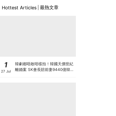
最熱文章
Hottest Articles
1
韓劇都唔敢咁樣拍！韓國天價世紀
離婚案 SK會長賠前妻9440億韓
27 Jul
元 崔泰源兩度入獄兼靠AI暴富 財
閥婚變會否影響SK海力士？