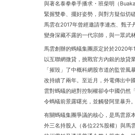
與著名泰拳拳手播求・班柴明（Buaka
緊握雙拳、擺好姿勢，與對方疑似切
馬雲在2017年曾經邀請李連杰、甄
變身深藏不露的一代宗師，與一眾武
馬雲創辦的螞蟻集團原定於於2020
以互聯網微貸，挑戰官方內銀的放貸
「摧毀」了中概科網股市道的監管風
改持續了兩年。至近月，外電傳出中國
雲對螞蟻的絕對控制權卻令中國仍然
令螞蟻前景露曙光，並觸發阿里暴升
有關螞蟻集團爭議的核心，是馬雲原本
外三名持股人（各位22%股權）與馬