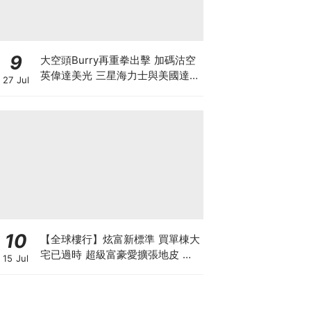
9
大空頭Burry再重拳出擊 加碼沽空
英偉達美光 三星海力士與美國達成
27 Jul
9500億美元訂單 揭開「左手交右
手」背後的估值迷局
10
【全球樓行】炫富新標準 買單棟大
宅已過時 超級富豪愛擴張地皮 建
15 Jul
私人莊園保私隱