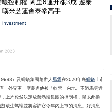
蟻控制權 阿里6連升漲3成 遊泰
 嘆米芝蓮會泰拳高手
Investment
an 2023
。從投資分析、慳家攻略到AI應用都有濃厚興趣。期望
為BF這嶄新的財經新聞頻道上出一分力。
（9988）及螞蟻集團創辦人
馬雲
在2020年底
螞蟻
上市
之痛，外界更一度憂慮他被「軟禁」內地。不過馬雲近
時，上周毅然決定放棄螞蟻集團的控制權，疑以此換
地擬放生螞蟻並將容許它今年內上市的消息。好消息