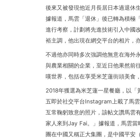
後來又被發現他近月長居日本過退休
據報道，馬雲「退休」後已轉為積極
進行考察，計劃將先進技術引入中國
裕主調，他出現在網交平台的相片，
不過他亦同時多次強調他無意在海外
與農業相關的企業，至近日他果然前
嘆世界，包括在享受米芝蓮街頭美食
2018年獲選為米芝蓮一星餐廳，以「黃
五即於社交平台Instagram上載了馬雲
互常鞠躬致意的照片，該帖文讚馬雲
家人來到Jay Fai。」據報道，馬
團在中國又稱正大集團，是中國平安（