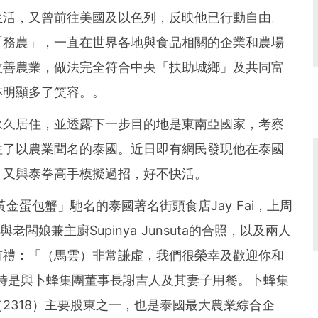
生活，又曾前往美國及以色列，反映他已行動自由。
「務農」，一直在世界各地與食品相關的企業和農場
改善農業，做法完全符合中央「扶助城鄉」及共同富
亦明顯多了笑容。。
永久居住，並透露下一步目的地是東南亞國家，考察
往了以農業聞名的泰國。近日即有網民發現他在泰國
，又與泰拳高手模擬過招，好不快活。
金蛋包蟹」馳名的泰國著名街頭食店Jay Fai，上周
與老闆娘兼主廚Supinya Junsuta的合照，以及兩人
有禮：「（馬雲）非常謙虛，我們很榮幸及歡迎你和
雲當時是與卜蜂集團董事長謝吉人及其妻子用餐。卜蜂集
2318）主要股東之一，也是泰國最大農業綜合企