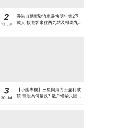
2
香港自動駕駛汽車最快明年第2季
載人 接遊客來往西九站及機鐵九龍
13 Jul
站 百度蘿蔔快跑奪合約 車上有後
備司機
3
【小龍專欄】三星與海力士盈利破
頂 韓股為何暴跌? 散戶慘輸只因忽
30 Jul
略了投資的時與勢