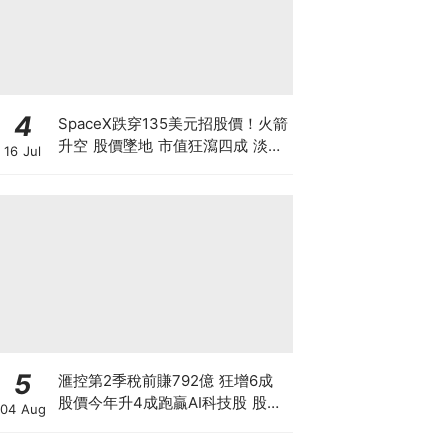
4
SpaceX跌穿135美元招股價！火箭
升空 股價墜地 市值狂瀉四成 淡友
16 Jul
狂沽賺300億 近17億股解禁潮倒數
計時【 @businessfocus.io 】
【#BF社會熱話】
5
滙控第2季稅前賺792億 狂增6成
股價今年升4成跑贏AI科技股 股價
04 Aug
創新高 惟私有化恒生後仍存隱憂