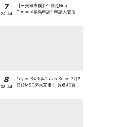
7
【王美鳳專欄】什麼是Non
Consent按揭申請? 申請人若拒披
24 Jul
露現有按揭欠款 是聰明還是不智？
8
Taylor Swift與Travis Kelce 7月3
日於MSG盛大完婚！ 長達40頁天
08 Jul
價婚前協議曝光 出軌單次罰1560
萬 離婚禁發分手歌