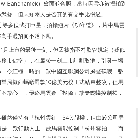
w Banchamek）會面並合照，當時馬雲亦被攝拍到
磋武藝，但未知兩人是否真的有交手比拼過。
子丹等多位武打巨星，拍攝短片《功守道》，片中馬雲
林高手過招而不落下風。
年11月上市的最後一刻，但因被指不符監管規定（疑似
業務市佔率），在最後一刻上市計劃取消，引發一場
暴，令紅極一時的一眾中國互聯網公司風聲鶴唳，整
當局擬向螞蟻罰款10億美元後正式結束整改，但馬
「不放心」，最終馬雲疑「投降」放棄螞蟻控制權，
。
雖然僅持有「杭州雲鉑」34%股權，但由於公司另
雲是一致行動人士，故馬雲能控制「杭州雲鉑」。而