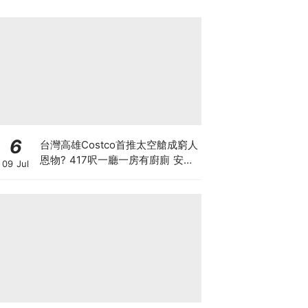
6
台灣高雄Costco首推太空艙成窮人
恩物? 417呎一廳一房有廚廁 安樂
09 Jul
窩只賣53萬港元 香港能合法安裝
嗎？