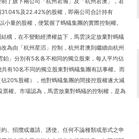
控制了旗下兩公司「杭州君瀚」及「杭州君澳」，君
.04%及22.42%的股權，即兩公司合計持有
雲僅以小量的股權，便緊握了螞蟻集團的實際控制權。
層結構，在不變動經濟權益下，馬雲決定放棄對螞蟻
瀚改為由「杭州星滔」控制，杭州君澳則繼續由杭州
雲鉑」分別有5名各不相同的獨立股東，每人平均佔
總共有10名不同的獨立股東對螞蟻集團有話事權。而
佔20%股權），他對螞蟻集團的間接控股權遂大減
或投票權。市場認為，馬雲放棄對螞蟻的控制權，是為
。
要約、招攬或邀請、誘使、任何不論種類或形式之申