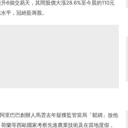
6個交易天，其間股價大漲28.6%至今晨的110元
萬億水平，冠絕藍籌股。
9%。阿里巴巴創辦人馬雲去年疑獲監管當局「鬆綁」放他
、荷蘭等西歐國家考察先進農業技術及在當地度假，