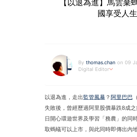
【以退為進】馬雲棄螞
國享受人生
By
thomas.chan
on 09 J
Digital Editor
熱愛新聞工作，充滿好奇心
藉著多年以來的工作經驗，
以退為進，走出
監管風暴
？
阿里巴巴
失敗後，曾經歷過阿里股價暴跌8成
日開心環遊世界及學習「務農」的同
取螞蟻可以上市，與此同時即傳出內