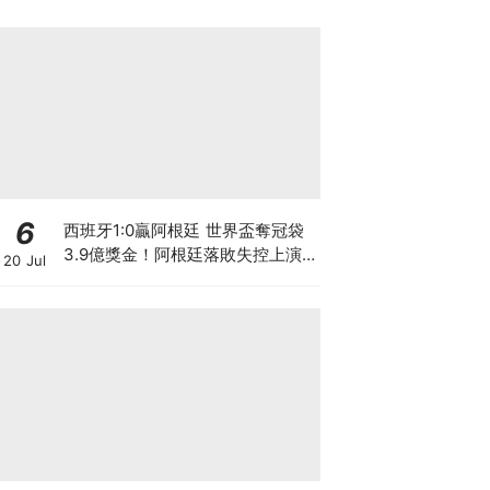
6
西班牙1:0贏阿根廷 世界盃奪冠袋
3.9億獎金！阿根廷落敗失控上演
20 Jul
少林足球 麥巴比蟬聯金靴獎 總入
球數超越美斯創歷史