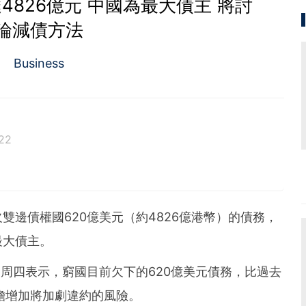
826億元 中國為最大債主 將討
論減債方法
Business
22
雙邊債權國620億美元（約4826億港幣）的債務，
最大債主。
ass）周四表示，窮國目前欠下的620億美元債務，比過去
擔增加將加劇違約的風險。