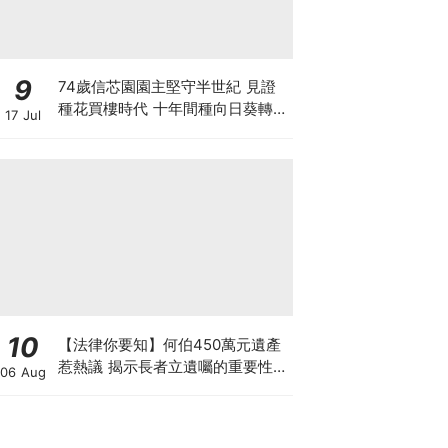
9
74歲信芯園園主堅守半世紀 見證
種花買樓時代 十年間種向日葵轉型
17 Jul
打卡農場自救
10
【法律你要知】何伯450萬元遺產
惹熱議 揭示長者立遺囑的重要性
06 Aug
最平只需數千元 律師行見證訂立遺
囑可減紛爭