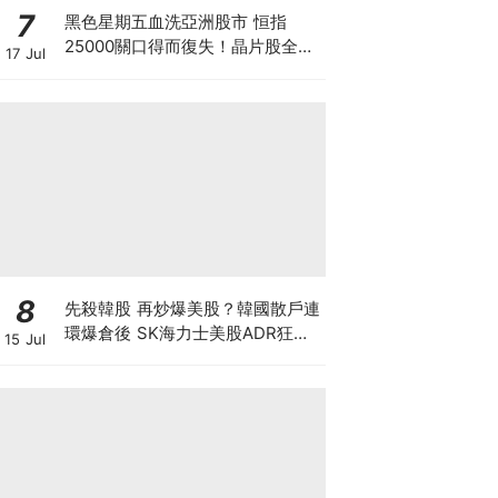
7
黑色星期五血洗亞洲股市 恒指
25000關口得而復失！晶片股全線
17 Jul
崩盤 「大空頭」Burry卻高調唱好
港股？散戶此時應恐慌拋售還是跟
大鱷倉？
8
先殺韓股 再炒爆美股？韓國散戶連
環爆倉後 SK海力士美股ADR狂飆
15 Jul
27% 巴克萊唱好翻倍至330美元，
背後隱藏大戶割韭菜陰謀？