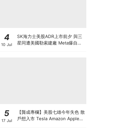
4
SK海力士美股ADR上市前夕 與三
星同遭美國勒索建廠 Meta爆自研
10 Jul
晶片 下年算力翻倍 戲耍全球股民
晶片股強力反彈 半導體狂潮散戶如
何自保？
5
【龔成專欄】美股七雄今年失色 散
戶想入市 Tesla Amazon Apple誰
17 Jul
最好？