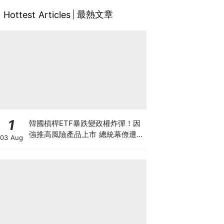
最熱文章
Hottest Articles
1
韓國槓桿ETF暴跌變政權炸彈！因
強推高風險產品上市 總統幕僚遭刑
03 Aug
事舉報 李在明支持率新低 或被迫
落台？