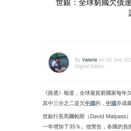
世銀：全球窮國欠債達4
By
Valerie
on 02 Dec 20
Digital Editor
《路透》報道，全球最貧窮國家每年欠
其中三分之二是欠
中國
的，
中國
亦成
世銀行長馬爾帕斯（David Malp
一年增加了35％。他警告，各國的負