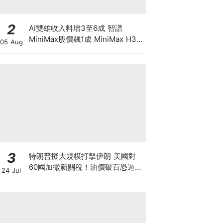
2
AI雙雄收入料增3至6成 智譜
MiniMax股價飆1成 MiniMax H3
05 Aug
影片驚艷 1/3收費挑戰Seedance
3
特朗普擬大規模打擊伊朗 美國對
60國加徵新關稅！油價破百恐逼聯
24 Jul
儲局加息 Mag7市值單日蒸發
8000億美元 全球大混亂下的最新
策略？