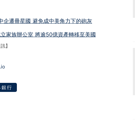
0中企遷冊星國 避免成中美角力下的砲灰
立家族辦公室 將逾50億資產轉移至美國
資訊】
.io
界銀行