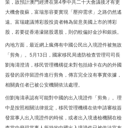
策，故預計澳門經濟在第4季中共二十大會議後才有更
大機會復蘇，富瑞形容要實現「壓抑需求」之路仍然遙
遠。富瑞建議博彩股投資者轉為留意美國上市的博彩
股，若要從香港濠賭股選股，則仍較偏好金沙和銀娛。
內地方面，最近網上瘋傳有中國公民出入境證件被無故
「剪角」。5月13日，國家移民局邊防檢查管理司司長
劉海濤澄清，移民管理機構從未對包括綠卡在內的外國
簽發的居停留證件進行剪角，傳言完全沒有事實依據，
相關責任者已被公安機關依法處理。
但劉海濤承認有可能對中國的出入境證件「剪角」。理
中是按照相關法律規定，移民管理機構在依申請審核簽
發當事人出入境證件的時候，或者出入境邊檢機關在檢
查當中發現當事人所持的中國出入境證件已被依法宣布