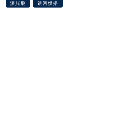
濠賭股
銀河娛樂