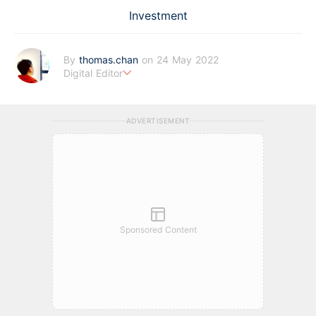
Investment
By
thomas.chan
on 24 May 2022
Digital Editor
熱愛新聞工作，充滿好奇心。從投資分析、慳家攻略到AI應用都有
濃厚興趣。期望藉著多年以來的工作經驗，為BF這嶄新的財經新
ADVERTISEMENT
聞頻道上出一分力。
Sponsored Content