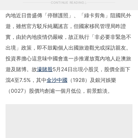
CONTINUE READING
內地近日曾盛傳「停辦護照」、「綠卡剪角」阻國民外
遊，雖然官方駁斥純屬謠言，但國家移民管理局昨證
實，由於內地疫情仍嚴峻，故正執行「非必要非緊急不
出境」政策，即不鼓勵個人出國旅遊觀光或採訪親友。
投資界擔心這意味中國會進一步推遲放寬內地人赴澳旅
遊及賭博。故
濠賭股
5月24日出現小股災，股價全面下
瀉4至7.5%，其中
金沙中國
（1928）及銀河娛樂
（0027）股價均創逾一個月低位，前景黯淡。