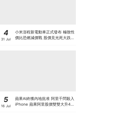
4
小米澎程新電動車正式發布 極致性
價比恐燃減價戰 股價見光死大跌
31 Jul
7% 季績前夕投資者應如何部署？
5
蘋果AI終獲內地批准 阿里千問殺入
iPhone 蘋果阿里股價雙雙大升4%
16 Jul
帶領恒指重上25000點 港股是黃金
拐點還是死貓彈？