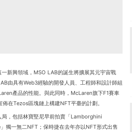
這一新興領域，MSO LAB的誕生將擴展其元宇宙戰
 LAB由具有Web3經驗的開發人員、工程師和設計師組
ren產品的性能。與此同時，McLaren旗下F1賽車
，已宣佈在Tezos區塊鏈上構建NFT平臺的計劃。
局，包括林寶堅尼早前拍賣「Lamborghini
ae Coupé」獨一無二NFT；保時捷在去年亦以NFT形式出售