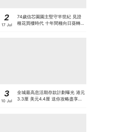
2
74歲信芯園園主堅守半世紀 見證
種花買樓時代 十年間種向日葵轉型
17 Jul
打卡農場自救
3
全城最高息活期存款計劃曝光 港元
3.3厘 美元4.4厘 送你攻略盡享高
10 Jul
息