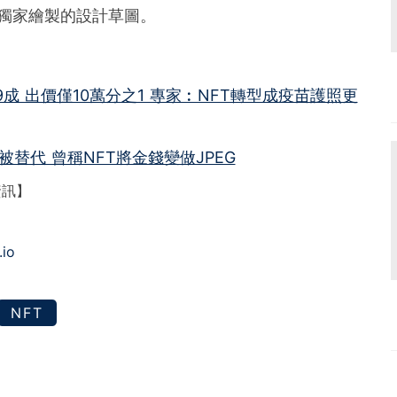
a）獨家繪製的設計草圖。
9成 出價僅10萬分之1 專家︰NFT轉型成疫苗護照更
替代 曾稱NFT將金錢變做JPEG
資訊】
.io
NFT