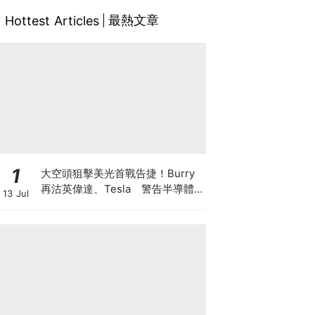
最熱文章
Hottest Articles
1
大空頭狙擊美光首戰告捷！Burry
再沽英偉達、Tesla 警告半導體
13 Jul
美股恐回調三成 AI牛市見頂還是升
浪中場休息？