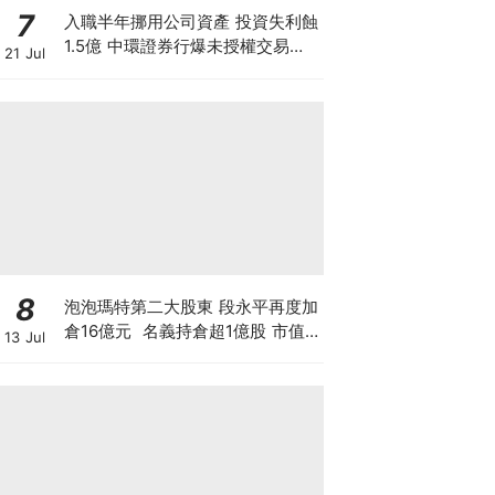
7
入職半年挪用公司資產 投資失利蝕
1.5億 中環證券行爆未授權交易風
21 Jul
波 26歲投資經理涉盜竊被捕
8
泡泡瑪特第二大股東 段永平再度加
倉16億元 名義持倉超1億股 市值
13 Jul
逾150億 拆解中國巴菲特「泡泡瑪
特保險公司」策略，香港散戶值得
跟倉買LABUBU嗎？