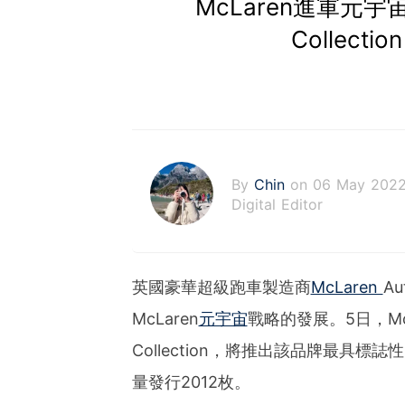
McLaren進軍元宇宙
Collec
By
Chin
on 06 May 202
Digital Editor
英國豪華超級跑車製造商
McLaren
A
McLaren
元宇宙
戰略的發展。5日，McL
Collection，將推出該品牌最具標
量發行2012枚。