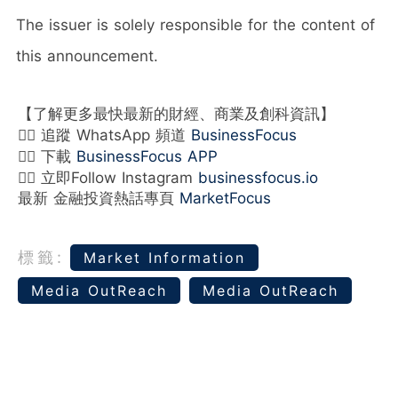
The issuer is solely responsible for the content of
this announcement.
【了解更多最快最新的財經、商業及創科資訊】
👉🏻 追蹤 WhatsApp 頻道
BusinessFocus
👉🏻 下載
BusinessFocus APP
👉🏻 立即Follow Instagram
businessfocus.io
最新 金融投資熱話專頁
MarketFocus
標籤:
Market Information
Media OutReach
Media OutReach