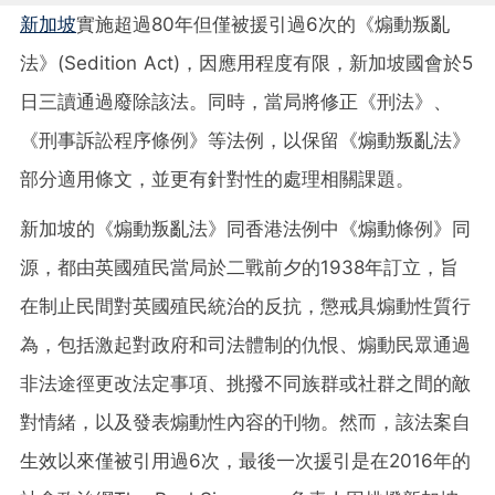
新加坡
實施超過80年但僅被援引過6次的《煽動叛亂
法》(Sedition Act)，因應用程度有限，新加坡國會於5
日三讀通過廢除該法。同時，當局將修正《刑法》、
《刑事訴訟程序條例》等法例，以保留《煽動叛亂法》
部分適用條文，並更有針對性的處理相關課題。
新加坡的《煽動叛亂法》同香港法例中《煽動條例》同
源，都由英國殖民當局於二戰前夕的1938年訂立，旨
在制止民間對英國殖民統治的反抗，懲戒具煽動性質行
為，包括激起對政府和司法體制的仇恨、煽動民眾通過
非法途徑更改法定事項、挑撥不同族群或社群之間的敵
對情緒，以及發表煽動性內容的刊物。然而，該法案自
生效以來僅被引用過6次，最後一次援引是在2016年的