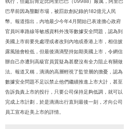
執行，但處罰肯定比阿里巴巴（09988）嚴厲，阿里巴
巴早前因為壟斷市場，被罰款創紀錄的182億元人民
幣。報道指出，內地最少今年4月開始已表達擔心政府
官員叫車路線等敏感資料外洩等數據安全問題，認為到
美國上市前要先處理或者改到內地或香港上市，相信披
露風險會較低，但最後滴滴堅持如期美國上市，令網信
辦自己亦遭到高級官員質疑為甚麼沒有全力阻止有關做
法。報道又稱，滴滴的高層輕視了監管層的擔憂，認為
數據安全問題不足以禁止他們繼續推進上市大計，甚至
告訴負責上市的投行，只要公司保持足夠低調，就可以
完成上市計劃，於是滴滴出行直到最後一刻，才向公司
員工宣布赴美上市的詳情。