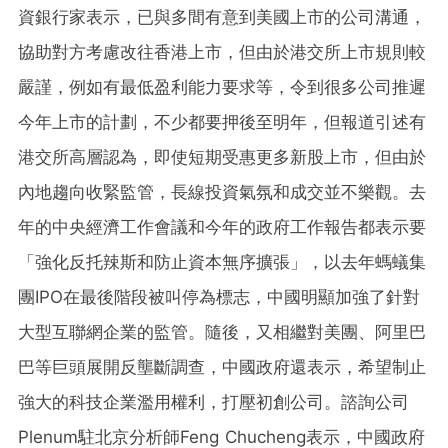
資銀行家表示，已與多間有意到美國上市的公司溝通，
協助對方考慮改往香港上市，但由於港交所上市規則較
嚴謹，例如有最低盈利能力要求等，令到很多公司推遲
今年上市的計劃，不少都要押後至明年，但報道引述有
港交所高層認為，即使短期受惠更多新股上市，但由於
內地趨向收緊監管，長線投資氣氛和成交並不樂觀。去
年的中央經濟工作會議和今年的政府工作報告都表示要
「強化反托辣斯和防止資本無序擴張」，以去年螞蟻集
團IPO在最後階段被叫停為標志，中國明顯加強了針對
大型互聯網企業的監管。隨後，又相繼對美團、阿里巴
巴等巨頭展開反壟斷調查，中國政府還表示，希望制止
強大的科技企業濫用權利，打壓初創公司。諮詢公司
Plenum駐北京分析師Feng Chucheng表示，中國政府