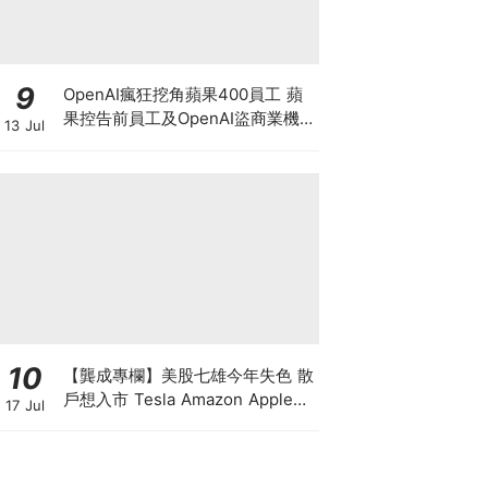
9
OpenAI瘋狂挖角蘋果400員工 蘋
果控告前員工及OpenAI盜商業機
13 Jul
密 馬斯克暗示奧特曼或遭刑事調
查?
10
【龔成專欄】美股七雄今年失色 散
戶想入市 Tesla Amazon Apple誰
17 Jul
最好？