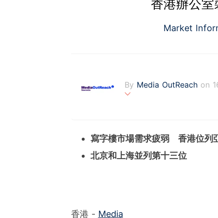
香港辦公室
Market Info
By
Media OutReach
on 1
Media OutReach is the fi
fering a totally integrat
onitoring with analysis se
寫字樓市場需求疲弱 香港位列
s communities. Founded 
ng with office in Singapo
北京和上海並列第十三位
香港 -
Media