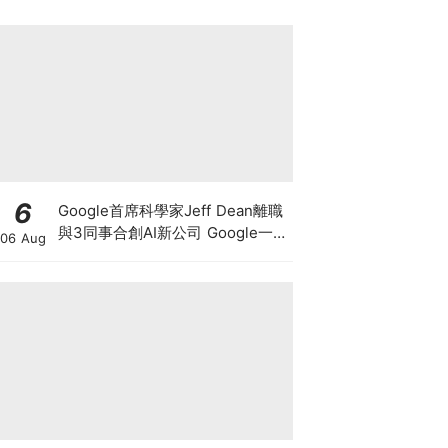
6
Google首席科學家Jeff Dean離職
與3同事合創AI新公司 Google一夜
06 Aug
蒸發1.4萬億 這開國功臣何許人
也？