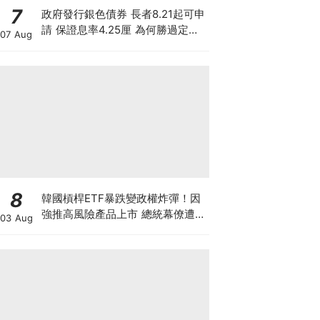
7
政府發行銀色債券 長者8.21起可申
請 保證息率4.25厘 為何勝過定存
07 Aug
及美債?
8
韓國槓桿ETF暴跌變政權炸彈！因
強推高風險產品上市 總統幕僚遭刑
03 Aug
事舉報 李在明支持率新低 或被迫
落台？