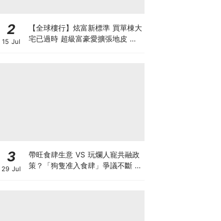
2
【全球樓行】炫富新標準 買單棟大
宅已過時 超級富豪愛擴張地皮 建
15 Jul
私人莊園保私隱
3
帶旺食肆生意 VS 玩爛人寵共融政
策？「狗隻准入食肆」爭議不斷 業
29 Jul
界對帶動營業額持觀望態度 訓犬師
實測籲寵主做齊三件事