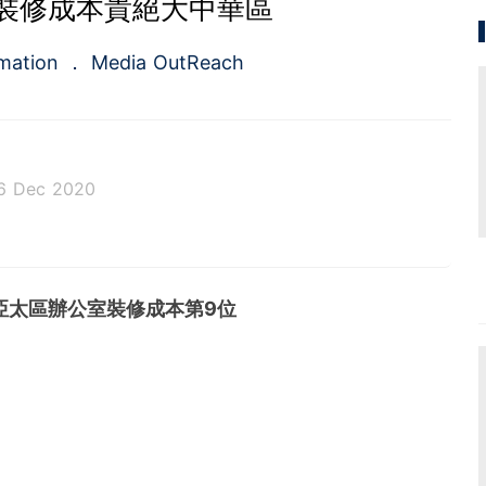
裝修成本貴絕大中華區
rmation
Media OutReach
6 Dec 2020
rst full-service newswire company in Asia Pacific of
ed service of press release distribution and media m
rvice for the public relations and investors relation
亞太區辦公室裝修成本第9位
in 2009, the company is headquartered in Hong Ko
re.