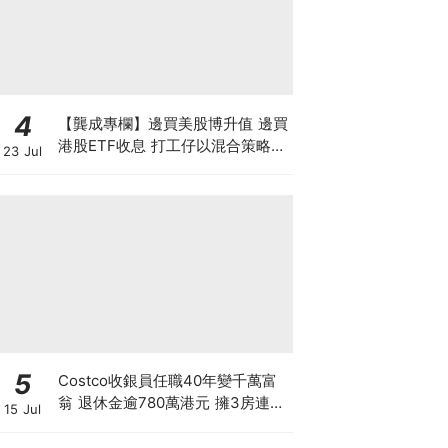
4
【龔成專欄】邊買美股博升值 邊買
港股ETF收息 打工仔以混合策略投
23 Jul
資是否可行？
5
Costco收銀員任職40年變千萬富
翁 退休金逾780萬港元 擁3房連泳
15 Jul
池大屋 背後暗藏4大秘密