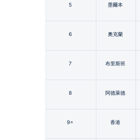
5
墨爾本
6
奧克蘭
7
布里斯班
8
阿德萊德
9=
香港