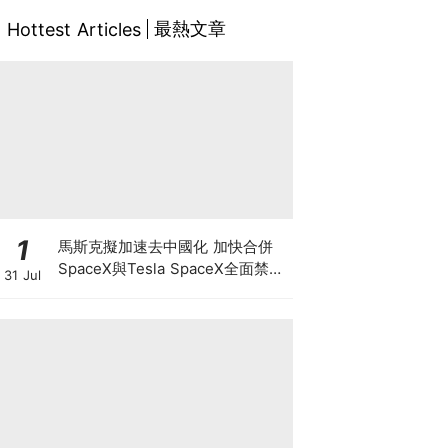
最熱文章
Hottest Articles
1
馬斯克擬加速去中國化 加快合併
SpaceX與Tesla SpaceX全面禁止
31 Jul
供應商僱用中國人及用中國零件 惟
馬斯克否認擬賣Tesla中國業務