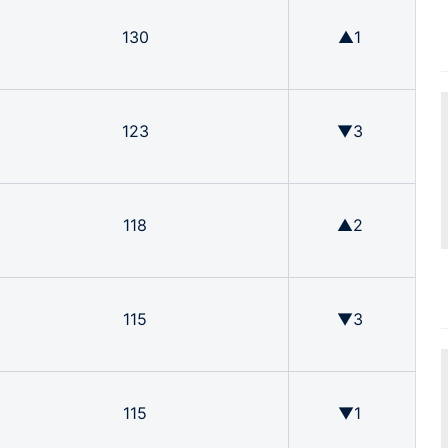
130
▲1
123
▼3
118
▲2
115
▼3
115
▼1