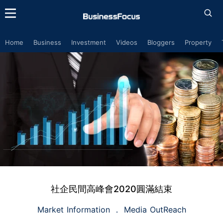
Home
Business
Investment
Videos
Bloggers
Property
社企民間高峰會2020圓滿結束
Market Information
Media OutReach