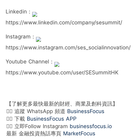
Linkedin：
https://www.linkedin.com/company/sesummit/
Instagram：
https://www.instagram.com/ses_socialinnovation/
Youtube Channel：
https://www.youtube.com/user/SESummitHK
【了解更多最快最新的財經、商業及創科資訊】
👉🏻 追蹤 WhatsApp 頻道
BusinessFocus
👉🏻 下載
BusinessFocus APP
👉🏻 立即Follow Instagram
businessfocus.io
最新 金融投資熱話專頁
MarketFocus