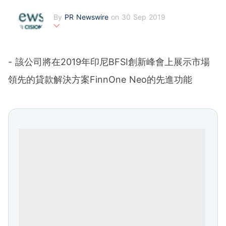
By
PR Newswire
on 30 Sep 2019
PR Newswire (www.prnasia.com), a Cision company, is t
he premier global provider of media monitoring platform
s and news distribution services that marketers, corpora
- 該公司將在2019年印尼BFSI創新峰會上展示市場
te communicators and investor relations professionals le
verage to engage key audiences. Having pioneered the
領先的貸款解決方案FinnOne Neo的先進功能
commercial news distribution industry since 1954, PR N
ewswire today provides end-to-end solutions to produc
e, distribute, target and measure text and multimedia co
ntent across traditional, digital, mobile and social chann
els. Combining the world's largest multi-channel content
distribution and optimization network with comprehensiv
e workflow tools and platforms, PR Newswire powers th
e stories of organizations around the world. PR Newswir
e serves tens of thousands of clients from offices in the
Americas, Europe, Middle East, Africa and Asia-Pacific r
egions.