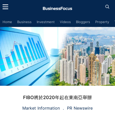
Home
Business
Investment
Videos
Bloggers
Property
FIBO將於2020年起在東南亞舉辦
Market Information
PR Newswire