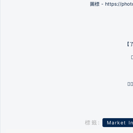
圖標 - https://pho
【
👉
標籤:
Market I