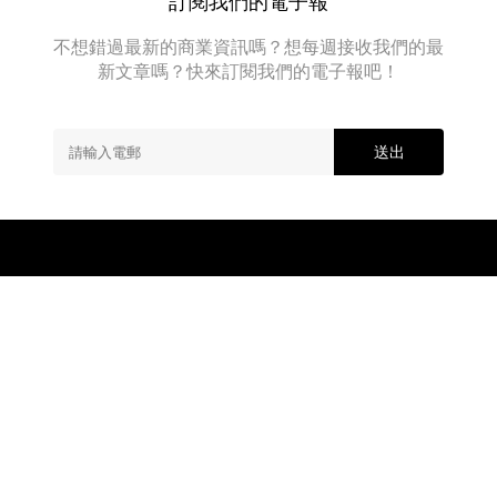
訂閱我們的電子報
便
「時
宜。
代」
不想錯過最新的商業資訊嗎？想每週接收我們的最
其
即
中
新文章嗎？快來訂閱我們的電子報吧！
將
包
改
括
變。
鍺
至
以
送出
少，
及
IBM
矽。...
可
以
為
此
表
達
一
些
立
場！
3月
About
Advertise
Contact Us
19
日...
Copyright © 2026 BusinessFocus.
All Rights Reserved.
|
Privacy Policy