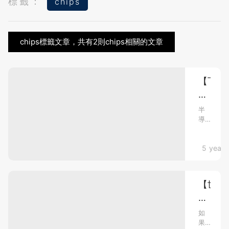
標籤：
chips
chips標籤文章，共有2則chips相關的文章
【下
一
隻
半
導
台
體
積
材
電？】
Tech．Bu
5 years
料
備
第
受
三
觸
【世
代
目
界
發
半
展
最
導
如
潛
果
小】
體
力