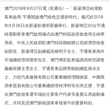
澳門2018年9月27日電 /美通社/ --
「
新濠博亞純電動
客車啟用 宇通開啟澳門綠色交通新時代
」儀式
於2018
年9月26日在新濠影滙明星廳舉行
。
新濠博亞20台宇通
純電動客車澳門啟用儀式由澳門特區政府旅遊局文綺華
局長、中央人民政府駐澳門特區聯絡辦公室經濟部徐俊
副部長、新濠博亞副總裁高橋明子女士、宇通客車海外
市場總經理胡懷班先生、澳門博彩監察協調局研究調查
廳廳長陳玉雪女士、宇通客車品牌營銷副總監蔣冰女
士、力恆汽車服務有限公司董事總經理關偉霖、中國商
用車貿易有限公司董事總經理何澤明等共同主禮，宇通
在澳門旅遊客運市場的主要客戶代表等嘉賓出席啟動儀
式，共同見證澳門新能源客車發展中的重要時刻。