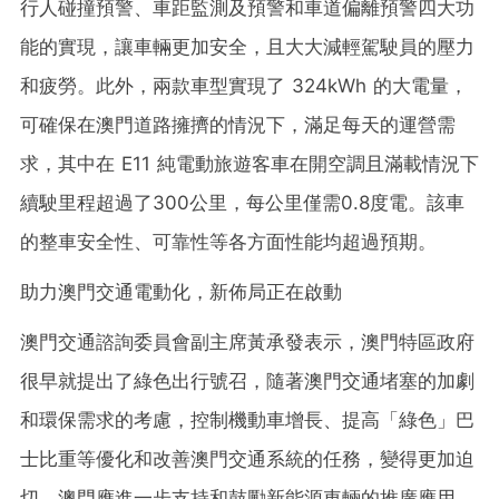
行人碰撞預警、車距監測及預警和車道偏離預警四大功
能的實現，讓車輛更加安全，且大大減輕駕駛員的壓力
和疲勞。此外，兩款車型實現了 324kWh 的大電量，
可確保在澳門道路擁擠的情況下，滿足每天的運營需
求，其中在 E11 純電動旅遊客車在開空調且滿載情況下
續駛里程超過了300公里，每公里僅需0.8度電
。該車
的
整車安全性、可靠性等各方面
性能均超
過預期。
助力澳門交通電動化，新佈局正在啟動
澳門交通諮詢委員會副主席黃承發表示，澳門特區政府
很早就提出了綠色出行號召，隨著澳門交通堵塞的加劇
和環保需求的考慮，控制機動車增長、提高
「
綠色
」
巴
士比重等優化和改善澳門交通系統的任務，變得更加迫
切，澳門應進一步支持和鼓勵新能源車輛的推廣應用。