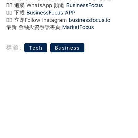
👉🏻 追蹤 WhatsApp 頻道
BusinessFocus
👉🏻 下載
BusinessFocus APP
👉🏻 立即Follow Instagram
businessfocus.io
最新 金融投資熱話專頁
MarketFocus
標籤:
Tech
Business