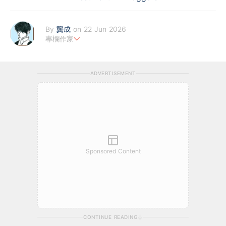
By
龔成
on 22 Jun 2026
專欄作家
財經書籍作者及股評人
https://www.facebook.com/80shing
-《80後百萬富翁》、《財務自由行》、《50優質潛力股》、《股
ADVERTISEMENT
票勝經》等，十多本財經書作者
-於網上分享投資心得，瀏覽量過百萬，為人氣博客，解答理財問
題20000條
-讀中學時已開始投資股票，逾20年投資經驗
-運用巴菲特的價值投資法買股，視買股票如買生意一樣
-過往10年的投資成績，逾過半數能獲利超過1倍以上
-淨流動資產逾數千萬
-成功獲取基本財務自由
Sponsored Content
CONTINUE READING