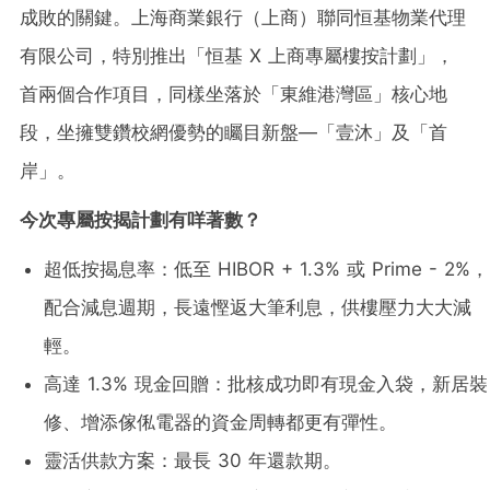
成敗的關鍵。上海商業銀行（上商）聯同恒基物業代理
有限公司，特別推出「恒基 X 上商專屬樓按計劃」，
首兩個合作項目，同樣坐落於「東維港灣區」核心地
段，坐擁雙鑽校網優勢的矚目新盤—「壹沐」及「首
岸」。
今次專屬按揭計劃有咩著數？
超低按揭息率：低至 HIBOR + 1.3% 或 Prime - 2%，
配合減息週期，長遠慳返大筆利息，供樓壓力大大減
輕。
高達 1.3% 現金回贈：批核成功即有現金入袋，新居裝
修、增添傢俬電器的資金周轉都更有彈性。
靈活供款方案：最長 30 年還款期。