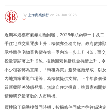
By
上海商業銀行
on 24 Jun 2026
上海商業銀行
《上商透視》專欄由最日常的理財痛點出發，本著「處處為您著
近期本港樓市氣氛明顯回暖，2026年頭兩季一手及二
想」的理念，以最貼地的視角，拆解各項銀行產品如何完美嵌入您
的個人生活與商業藍圖。
手住宅成交量逐步上升，樓價亦企穩向好。
政府數據顯
關於上海商業銀行（Shanghai Commercial Bank）：
示
整體住宅物業售價在第一季內進一步上升 4%，而交
上海商業銀行（簡稱「上商」）於 1950 年在香港註冊成立，發展
至今逾半個世紀。本著「處處為您著想」的服務理念，上商提供多
投量更顯著上升 9%
。
推動因素包括租金持續上升，令
元化的零售及商業銀行產品。現時，本行在本港、內地及海外設有
不少租客轉為置業，「轉租為買」趨勢逐漸形成，以及
近 50 間分行，業務網絡遍及英國、美國、上海及深圳等地。此
外，上商更與內地上海銀行及台灣上海商業儲蓄銀行結成策略性夥
內地買家重返市場等，為樓價提供支撐。下半年多個優
伴，建構強大的大中華業務網絡。上商致力結合專業團隊與數碼平
台，為客戶提供信賴、可持續發展的一站式個人化優質服務。
質新盤即將陸續登場，無論自住定投資，準買家都開始
積極研究最著數的入市時機。
買樓除了睇準樓盤同時機，按揭條件同成本往往係決定