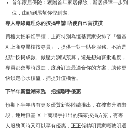
首年家居保險：獲贈首年家居保險，新居保障一步到
位，由頭到尾幫你慳到盡。
專人專線處理你的按揭申請 唔使自己盲摸摸
買樓大把麻煩手續，上商特別為恒基買家安排了「恒基
X 上商專屬樓按專員」，提供一對一貼身服務。不論是
想計按揭成數、做壓力測試預算，還是想知審批進度，
專員都會即時跟進，度身訂造最適合你的方案，助你更
快鎖定心水樓盤，捕捉升值機會。
下半年新盤潮來臨 把握聯手優惠
預期下半年將有更多優質新盤陸續推出，
在樓市升溫階
段，運用恒基 X 上商聯手推出的獨家按揭方案，有專
人服務同時又可以享有優惠，正正係精明買家嘅聰明選