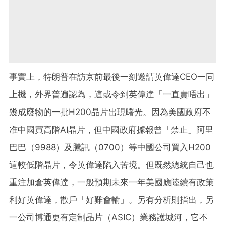
事實上，特朗普在訪京前最後一刻邀請英偉達CEO一同
上機，外界普遍認為，這或令到英偉達「一直賣唔出」
幾成廢物的一批H200晶片出現曙光。因為美國政府不
准中國買高階AI晶片，但中國政府據報曾「禁止」阿里
巴巴（9988）及騰訊（0700）等中國公司買入H200
這較低階晶片，令英偉達陷入苦境。但既然總統自己也
重注加倉英偉達，一般預期未來一年美國應陸續有政策
利好英偉達，散戶「好難會輸」。另有分析則指出，另
一公司博通更有定制晶片（ASIC）業務護城河，它不