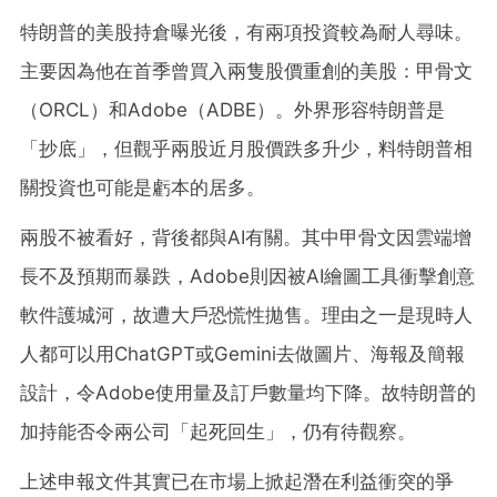
特朗普的美股持倉曝光後，有兩項投資較為耐人尋味。
主要因為他在首季曾買入兩隻股價重創的美股：甲骨文
（ORCL）和Adobe（ADBE）。外界形容特朗普是
「抄底」，但觀乎兩股近月股價跌多升少，料特朗普相
關投資也可能是虧本的居多。
兩股不被看好，背後都與AI有關。其中甲骨文因雲端增
長不及預期而暴跌，Adobe則因被AI繪圖工具衝擊創意
軟件護城河，故遭大戶恐慌性拋售。理由之一是現時人
人都可以用ChatGPT或Gemini去做圖片、海報及簡報
設計，令Adobe使用量及訂戶數量均下降。故特朗普的
加持能否令兩公司「起死回生」，仍有待觀察。
上述申報文件其實已在市場上掀起潛在利益衝突的爭