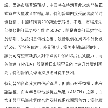
議。因為市場普遍預期，中國將在特朗普此次訪問後正
式宣布大型波音客機訂單。特朗普周四接受記者訪問時
也聲稱，中國將購買200架波音飛機。不過，市場原先
部份預期訂單規模可能達500架，即是實際訂單數字低
於預期，故當消息傳出之後，波音股價在周四不升反跌
近5%。至於英偉達，外界預期，當美中關係緩和後，
該公司有望重新擴大對中國客戶的AI晶片供貨能力，而
英偉達（NVDA）股價近日出現罕見的七連升兼屢創新
高，特朗普的英偉達持股遂可從中獲利。
特朗普的資產其實由信託管理，但他仍有受益權，也有
話語權。而今年首季他減持亞馬遜（AMZN）之際，白
宮正與亞馬遜就雲端合約及關稅退稅問題角力；當他買