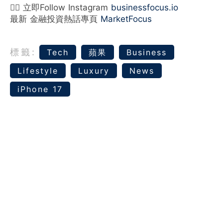
👉🏻 立即Follow Instagram
businessfocus.io
最新 金融投資熱話專頁
MarketFocus
標籤:
Tech
蘋果
Business
Lifestyle
Luxury
News
iPhone 17