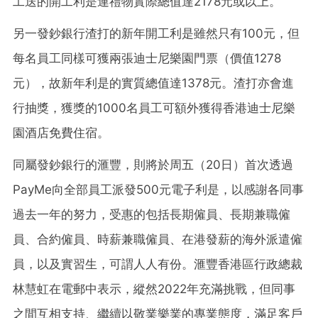
工送的開工利是連禮物實際總值達2178元或以上。
另一發鈔銀行渣打的新年開工利是雖然只有100元，但
每名員工同樣可獲兩張迪士尼樂園門票（價值1278
元），故新年利是的實質總值達1378元。渣打亦會進
行抽獎，獲獎的1000名員工可額外獲得香港迪士尼樂
園酒店免費住宿。
同屬發鈔銀行的滙豐，則將於周五（20日）首次透過
PayMe向全部員工派發500元電子利是，以感謝各同事
過去一年的努力，受惠的包括長期僱員、長期兼職僱
員、合約僱員、時薪兼職僱員、在港發薪的海外派遣僱
員，以及實習生，可謂人人有份。滙豐香港區行政總裁
林慧虹在電郵中表示，縱然2022年充滿挑戰，但同事
之間互相支持、繼續以敬業樂業的專業態度，滿足客戶