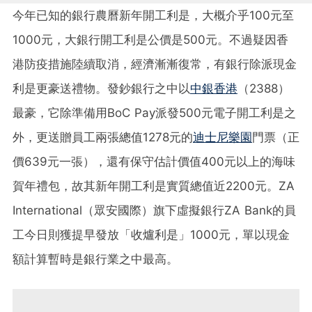
今年已知的銀行農曆新年開工利是，大概介乎100元至
1000元，大銀行開工利是公價是500元。不過疑因香
港防疫措施陸續取消，經濟漸漸復常，有銀行除派現金
利是更豪送禮物。發鈔銀行之中以
中銀香港
（2388）
最豪，它除準備用BoC Pay派發500元電子開工利是之
外，更送贈員工兩張總值1278元的
迪士尼樂園
門票（正
價639元一張），還有保守估計價值400元以上的海味
賀年禮包，故其新年開工利是實質總值近2200元。ZA
International（眾安國際）旗下虛擬銀行ZA Bank的員
工今日則獲提早發放「收爐利是」1000元，單以現金
額計算暫時是銀行業之中最高。