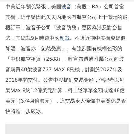
中美近年關係緊張，美國
波音
（美股：BA）公司首當
其衝，近年疑因此失去內地國有航空公司上千億元的飛
機訂單，波音子公司「波音防務」更因為涉及對台售
武，其總裁9月時遭中國
制裁
。不過近期中美衝突疑似
降溫，波音亦「忽然受惠」。有強烈國有機構色彩的
「中銀航空租賃（2588）」昨宣布透過附屬公司向波
音購買40架波音737 MAX 8飛機，計劃於2027年及
2028年間交付。公告中沒提到交易金額，但記者以每
架Max 8約1.2億美元計算，料上述單單金額或達48億
美元（374.4億港元），這交易令人憧憬中美關係是否
快將進一步破冰。