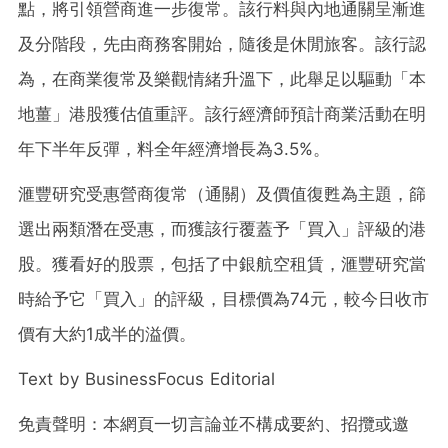
點，將引領營商進一步復常。該行料與內地通關呈漸進
及分階段，先由商務客開始，隨後是休閒旅客。該行認
為，在商業復常及樂觀情緒升溫下，此舉足以驅動「本
地薑」港股獲估值重評。該行經濟師預計商業活動在明
年下半年反彈，料全年經濟增長為3.5%。
滙豐研究受惠營商復常（通關）及價值復甦為主題，篩
選出兩類潛在受惠，而獲該行覆蓋予「買入」評級的港
股。獲看好的股票，包括了中銀航空租賃，滙豐研究當
時給予它「買入」的評級，目標價為74元，較今日收市
價有大約1成半的溢價。
Text by BusinessFocus Editorial
免責聲明：本網頁一切言論並不構成要約、招攬或邀