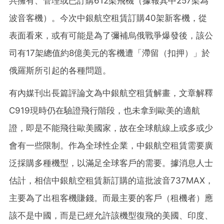
共擁有、管理或已訂購612架飛機（據報其中257架為
波音客機）。今次中銀航空租賃訂購40架新客機，從
表面看來，或有可能是為了彌補烏俄戰爭爆發後，該公
司有17架總值約8億美元的客機遭「滯留（扣押）」於
俄羅斯所引起的各種問題。
有內媒刊出長篇評論文為中銀航空租賃解畫，文章解釋
C919現時仍在驗證飛行階段，也未拿到歐美的適航
證，即是不能飛往歐美國家，故在全球航線上或多或少
會有一些限制。作為全球性企業，中銀航空租賃需要廣
泛採購多種機型，以滿足全球客戶的需要。據消息人士
估計，相信中銀航空租賃新訂購的這批波音737MAX，
主要為了出租客機賺錢。而最主要的客戶（租機者）應
該不是中國，而是已經允許該機型復飛的美國、印度、