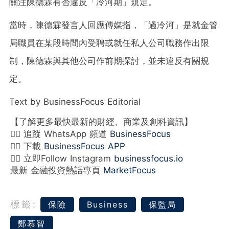
關注陳德霖有否違反「冷河期」規定。
當時，陳德霖發言人回應傳媒指，「過冷河」是就金管
局職員在某段時間內受聘或就任私人公司職務作出限
制，陳德霖與其他公司作前期探討，並未違反有關規
定。
Text by BusinessFocus Editorial
【了解更多最快最新的財經、商業及創科資訊】
👉🏻 追蹤 WhatsApp 頻道
BusinessFocus
👉🏻 下載
BusinessFocus APP
👉🏻 立即Follow Instagram
businessfocus.io
最新 金融投資熱話專頁
MarketFocus
標籤:
保險
Business
保監局
鄭慕智