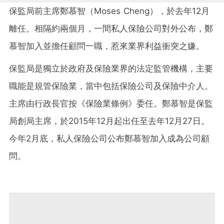
保監局前主席鄭慕智（Moses Cheng），於去年12月
離任。相隔約兩個月，一間私人保險公司對外公布，鄭
慕智加入並擔任顧問一職，惹來業界利益衝突之嫌。
保監局是獨立於政府及保險業界的法定監管機構，主要
職能是規管保險業，當中包括保險公司及保險中介人。
主席由行政長官按《保險業條例》委任。鄭慕智是保監
局創局主席，於
2015
年
12
月起出任至去年
12
月
27
日。
今年
2
月底，私人保險公司公布鄭慕智加入成為公司顧
問。