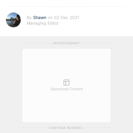
By
Shawn
on 02 Dec 2021
Managing Editor
ADVERTISEMENT
Sponsored Content
CONTINUE READING