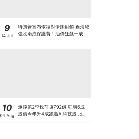
9
特朗普宣布恢復對伊朗封鎖 過海峽
強收兩成保護費！油價狂飆一成 金
14 Jul
價曾失守4000美元 晶片股大跌背
後竟藏加息陰謀？
10
滙控第2季稅前賺792億 狂增6成
股價今年升4成跑贏AI科技股 股價
04 Aug
創新高 惟私有化恒生後仍存隱憂