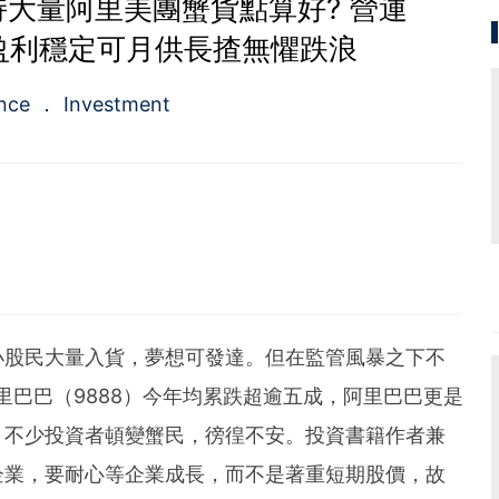
大量阿里美團蟹貨點算好? 營運
盈利穩定可月供長揸無懼跌浪
ance
Investment
om/80shing
財務自由行》、《50優質潛力股》、《股票勝經》等，十
小股民大量入貨，夢想可發達。但在監管風暴之下不
里巴巴（9888）今年均累跌超逾五成，阿里巴巴更是
覽量過百萬，為人氣博客，解答理財問題20000條
，逾20年投資經驗
，不少投資者頓變蟹民，徬徨不安。投資書籍作者兼
買股，視買股票如買生意一樣
過半數能獲利超過1倍以上
企業，要耐心等企業成長，而不是著重短期股價，故