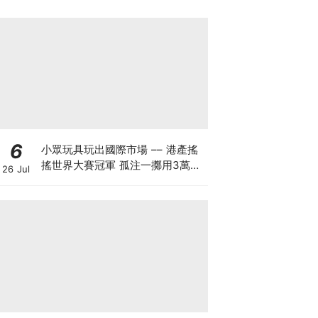
6
小眾玩具玩出國際市場 –– 港產搖
搖世界大賽冠軍 孤注一擲用3萬創
26 Jul
業 搖搖品牌產品暢銷美日：贏人先
要贏自己