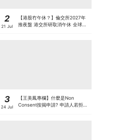
2
【港股冇午休？】倫交所2027年
推夜盤 港交所研取消午休 全球交
21 Jul
易所為何爭奪「全天候交易」？
3
【王美鳳專欄】什麼是Non
Consent按揭申請? 申請人若拒披
24 Jul
露現有按揭欠款 是聰明還是不智？