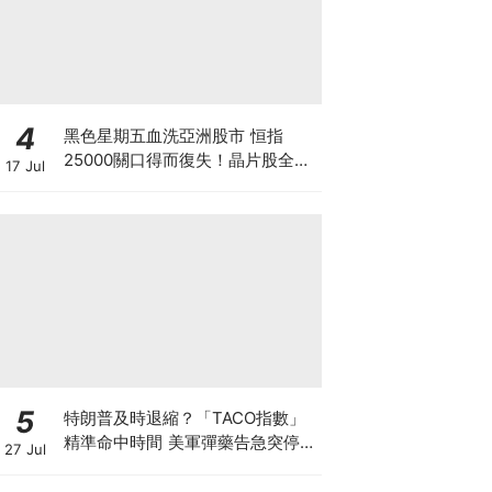
4
黑色星期五血洗亞洲股市 恒指
25000關口得而復失！晶片股全線
17 Jul
崩盤 「大空頭」Burry卻高調唱好
港股？散戶此時應恐慌拋售還是跟
大鱷倉？
5
特朗普及時退縮？「TACO指數」
精準命中時間 美軍彈藥告急突停火
27 Jul
聯儲局加息大戰週三揭曉