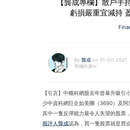
【龔成專欄】散戶手持
虧損嚴重宜減持 
Fin
By
龔成
on 01 Oct 2021
專欄作家
財經書籍作者及股評人
https://www.facebook.c
-《80後百萬富翁》、《
【引言】中概科網股去年曾暴升吸引
多本財經書作者
少中資科網巨企如美團（3690）及阿
-於網上分享投資心得，瀏
-讀中學時已開始投資股票
其中一隻反彈能力最令人失望的股票
-運用巴菲特的價值投資法
-過往10年的投資成績，逾
股評人龔成
認為，買一隻股票就是買
-淨流動資產逾數千萬