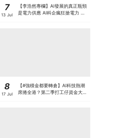
7
【李浩然專欄】AI發展的真正瓶頸
是電力供應 AI科企瘋狂搶電力 美
13 Jul
股七雄誰佔上風？
8
【#強積金都要轉倉】AI科技熱潮
席捲全港？第二季打工仔資金大遷
17 Jul
徙 邊間受託人成吸金贏家？一文讀
懂最新資產配置轉變 第三季應否
繼續追美股？