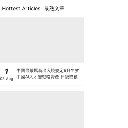
最熱文章
Hottest Articles
1
中國最嚴厲新出入境規定9月生效
中國AI人才變戰略資產 日後或被嚴
03 Aug
限出國 新規未生效 Manus兩高層
已遭限制離境5個月