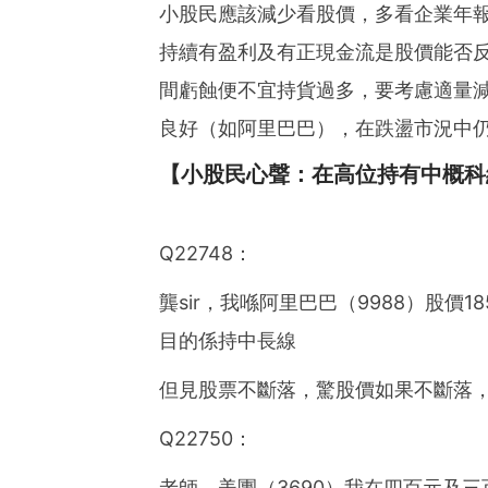
小股民應該減少看股價，多看企業年
-成功獲取基本財務自由
持續有盈利及有正現金流是股價能否
間虧蝕便不宜持貨過多，要考慮適量
良好（如阿里巴巴），在跌盪市況中
【小股民心聲：在高位持有中概科
Q22748：
龔sir，我喺阿里巴巴（9988）股
目的係持中長線
但見股票不斷落，驚股價如果不斷落
Q22750：
老師，美團（3690）我在四百元及