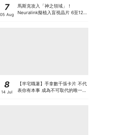
7
馬斯克攻入「神之領域」！
Neuralink擬植入盲視晶片 6至12
05 Aug
個月內展開首批人體植入 先天全盲
者有望重見世界
8
【半宅職薯】手拿數千張卡片 不代
表你有本事 成為不可取代的唯一中
14 Jul
間人 方是真正的人脈