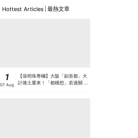
最熱文章
Hottest Articles
1
【張明珠專欄】大阪「副首都」大
計捲土重來！「都構想」若過關 大
07 Aug
阪樓市勢迎大洗牌