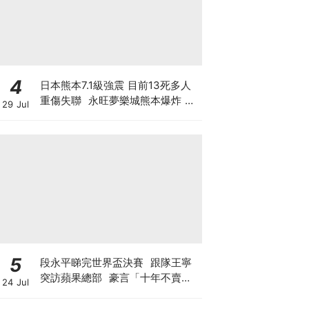
4
日本熊本7.1級強震 目前13死多人
重傷失聯 永旺夢樂城熊本爆炸 日
29 Jul
本製紙工廠煙囪倒塌 晶片巨頭停產
東京電視台淡定播購物節目
5
段永平睇完世界盃決賽 跟隊王寧
突訪蘋果總部 豪言「十年不賣泡
24 Jul
泡瑪特」 轉頭沽Tesla與SpaceX
期權？ 最新部署另有圖謀?