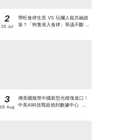
2
帶旺食肆生意 VS 玩爛人寵共融政
策？「狗隻准入食肆」爭議不斷 業
29 Jul
界對帶動營業額持觀望態度 訓犬師
實測籲寵主做齊三件事
3
傳美國擬禁中國新型光模塊進口！
中美AI科技戰延燒到數據中心 龍
05 Aug
頭中際旭創股價曾跌逾1成 華爾街
警告禁令恐拖垮美AI巨頭