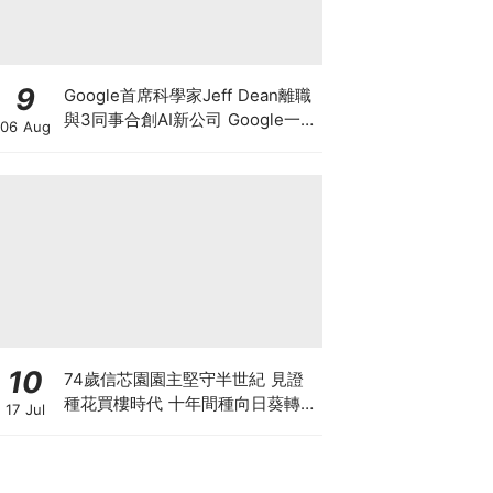
9
Google首席科學家Jeff Dean離職
與3同事合創AI新公司 Google一夜
06 Aug
蒸發1.4萬億 這開國功臣何許人
也？
10
74歲信芯園園主堅守半世紀 見證
種花買樓時代 十年間種向日葵轉型
17 Jul
打卡農場自救