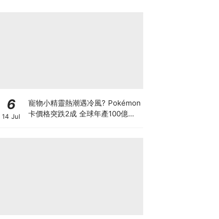
6
寵物小精靈熱潮遇冷風? Pokémon
卡價格突跌2成 全球年產100億張
14 Jul
可炒到何時? 鍾培生呂宇健剛開2
萬呎旗艦店開拓卡牌市場