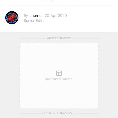
By
chun
on 20 Apr 2020
Senior Editor
ADVERTISEMENT
Sponsored Content
CONTINUE READING