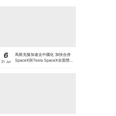
6
馬斯克擬加速去中國化 加快合併
SpaceX與Tesla SpaceX全面禁止
31 Jul
供應商僱用中國人及用中國零件 惟
馬斯克否認擬賣Tesla中國業務