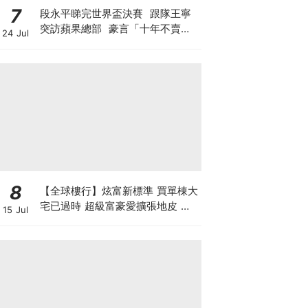
7
段永平睇完世界盃決賽 跟隊王寧
突訪蘋果總部 豪言「十年不賣泡
24 Jul
泡瑪特」 轉頭沽Tesla與SpaceX
期權？ 最新部署另有圖謀?
8
【全球樓行】炫富新標準 買單棟大
宅已過時 超級富豪愛擴張地皮 建
15 Jul
私人莊園保私隱