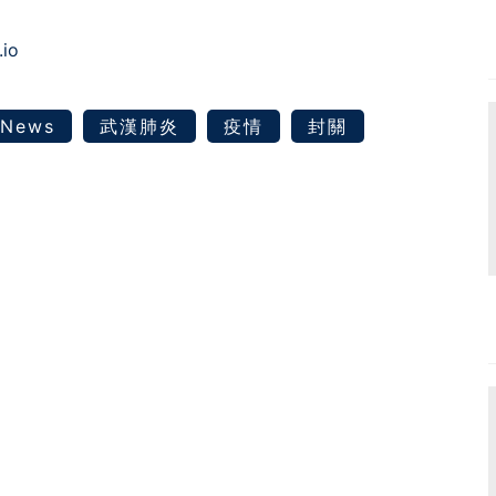
.io
News
武漢肺炎
疫情
封關