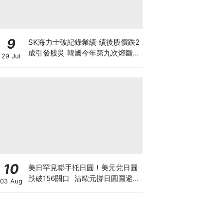
9
SK海力士破紀錄業績 績後股價跌2
成引發股災 韓國今年第九次熔斷
29 Jul
7709高位蒸發9成 見底是否言之尚
早？
10
美日罕見聯手托日圓！美元兌日圓
跌破156關口 沽歐元撐日圓圖避開
03 Aug
美債危機 日美股爆倉海嘯會否一
觸即發？