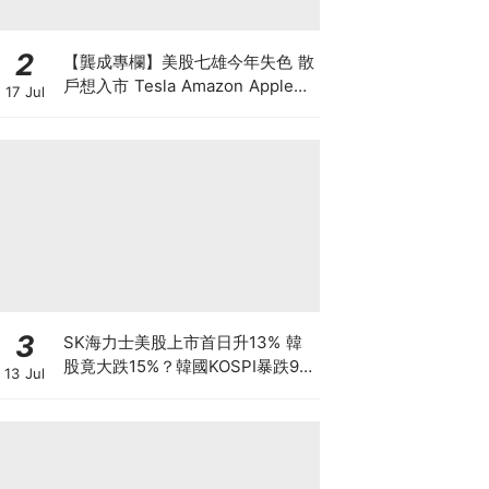
2
【龔成專欄】美股七雄今年失色 散
戶想入市 Tesla Amazon Apple誰
17 Jul
最好？
3
SK海力士美股上市首日升13% 韓
股竟大跌15%？韓國KOSPI暴跌9%
13 Jul
觸發熔斷 拆解瑞銀「買美股、沽韓
股」套利策略 7709暴跌逾3成 香
港散戶怎自救？