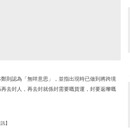
林鄭則認為「無咩意思」，並指出現時已做到將跨境
係再去封人，再去封就係封需要嘅貨運，封要返嚟嘅
資訊】