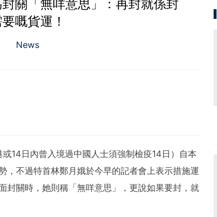
為封關「無咩意思」：再封就係封
需要嘅貨運！
News
港或14日內曾入境過中國人士須強制檢疫14日）自本
趨勢，不過特首林鄭月娥於今早的記者會上表示措施運
全面封關時，她則稱「無咩意思」，更說如果要封，就