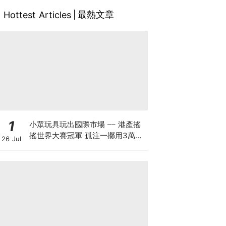
最熱文章
Hottest Articles
1
小眾玩具玩出國際市場 –– 港產搖
搖世界大賽冠軍 孤注一擲用3萬創
26 Jul
業 搖搖品牌產品暢銷美日：贏人先
要贏自己