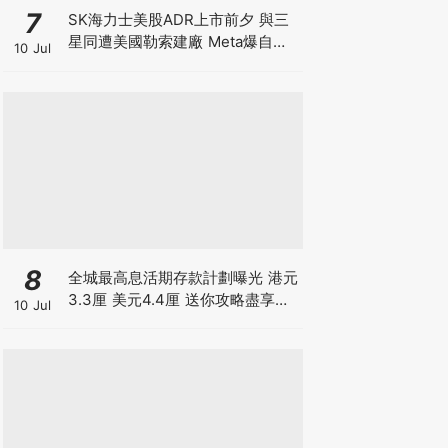
7
SK海力士美股ADR上市前夕 與三
星同遭美國勒索建廠 Meta爆自研
10 Jul
晶片 下年算力翻倍 戲耍全球股民
晶片股強力反彈 半導體狂潮散戶如
何自保？
8
全城最高息活期存款計劃曝光 港元
3.3厘 美元4.4厘 送你攻略盡享高
10 Jul
息