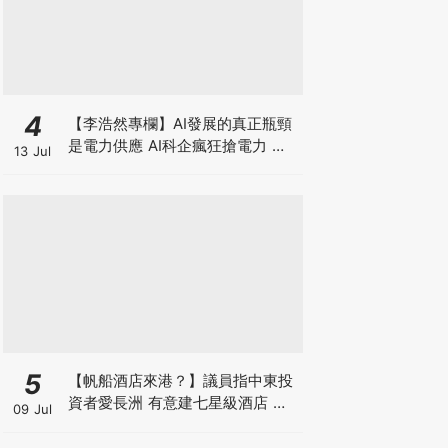
4
【李浩然專欄】AI發展的真正瓶頸
是電力供應 AI科企瘋狂搶電力 美
13 Jul
股七雄誰佔上風？
5
【帆船酒店來港？】議員指中東投
資者愛長洲 有意建七星級酒店 望
09 Jul
政府拆牆鬆綁 羅淑佩局長指樂於積
極探討