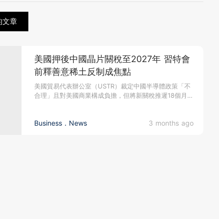
的文章
美國押後中國晶片關稅至2027年 習特會
前釋善意稀土反制成焦點
美國貿易代表辦公室（USTR）裁定中國半導體政策「不
合理」且對美國商業構成負擔，但將新關稅推遲18個月至
2027年6月才...
Business．News
3 months ago