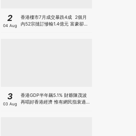
2
香港樓市7月成交暴跌4成 2個月
內52宗撻訂慘輸1.4億元 富豪卻擲
04 Aug
3億買長實半山兩豪宅 豪宅賣的是
樓還是階級幻覺？
3
香港GDP半年飆5.1% 財爺陳茂波
再唱好香港經濟 惟有網民指衰過
03 Aug
03年沙士 為何香港「體感經濟」
如寒冬？