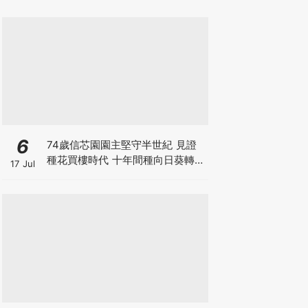
6
74歲信芯園園主堅守半世紀 見證
種花買樓時代 十年間種向日葵轉型
17 Jul
打卡農場自救