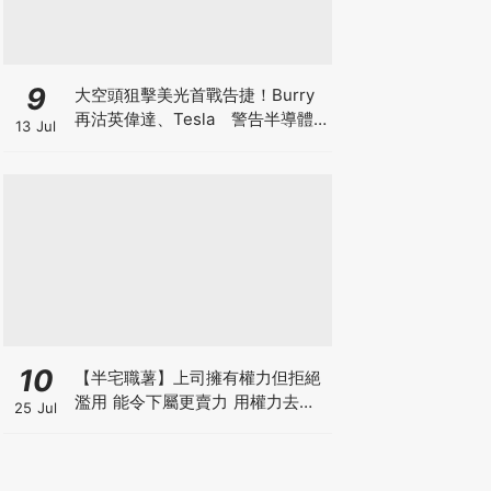
9
大空頭狙擊美光首戰告捷！Burry
再沽英偉達、Tesla 警告半導體
13 Jul
美股恐回調三成 AI牛市見頂還是升
浪中場休息？
10
【半宅職薯】上司擁有權力但拒絕
濫用 能令下屬更賣力 用權力去迫
25 Jul
人服從 雖簡單但得不到民心