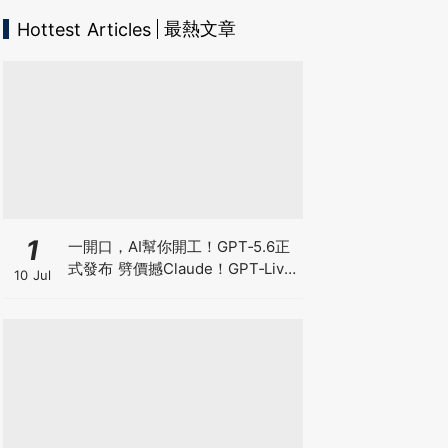
最熱文章
Hottest Articles
1
一開口，AI幫你開工！GPT‑5.6正
式發布 劈價撼Claude！GPT‑Live
10 Jul
爆紅 OpenAI真正想搶的不是聊
天，而是你的工作控制權