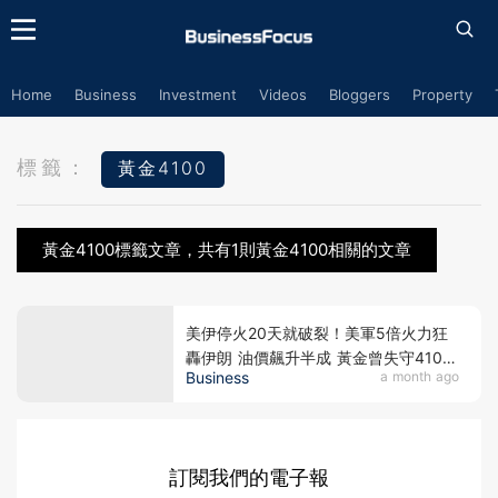
Home
Business
Investment
Videos
Bloggers
Property
標籤：
黃金4100
黃金4100標籤文章，共有1則黃金4100相關的文章
美伊停火20天就破裂！美軍5倍火力狂
轟伊朗 油價飆升半成 黃金曾失守4100
Business
a month ago
美元，沃什「沉默政策」恐引發市場不
確定性 香港投資者下半年該怎樣部署？
訂閱我們的電子報