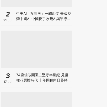
2
中美AI「互封潮」一觸即發 美國擬
禁中國AI 中國反手收緊AI與半導體
21 Jul
出口，智譜升近四成 華虹宏力大升
逾17%！晶片股深V反彈調整宣告
結束？
3
74歲信芯園園主堅守半世紀 見證
種花買樓時代 十年間種向日葵轉型
17 Jul
打卡農場自救