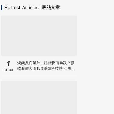
最熱文章
Hottest Articles
1
燒錢反而暴升，賺錢反而暴跌？微
軟股價大漲15%重燃科技熱 亞馬遜
31 Jul
現金流轉負股價升逾1成 蘋果賺大
錢卻大跌8% 華爾街AI估值邏輯徹
底變了