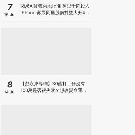
7
蘋果AI終獲內地批准 阿里千問殺入
iPhone 蘋果阿里股價雙雙大升4%
16 Jul
帶領恒指重上25000點 港股是黃金
拐點還是死貓彈？
8
【彭永東專欄】30歲打工仔沒有
100萬是否很失敗？想改變命運應
14 Jul
每月投資 狠心減少換手機及旅行