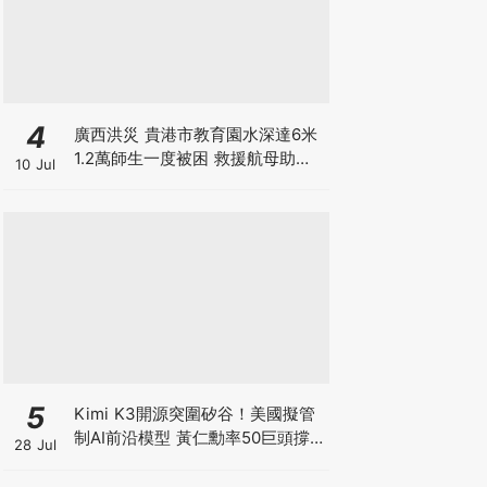
4
廣西洪災 貴港市教育園水深達6米
1.2萬師生一度被困 救援航母助逃
10 Jul
出生天 另有市民違法操作無人機吊
人脫離洪水險境
5
Kimi K3開源突圍矽谷！美國擬管
制AI前沿模型 黃仁勳率50巨頭撐
28 Jul
開源 為何唯獨Anthropic拒絕簽
名？ 科技股恐迎估值大洗牌！