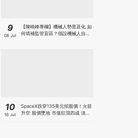
9
【陳曉峰專欄】機械人勢普及化 如
何填補監管盲區？倡設機械人自願
08 Jul
登記制 擁抱AI藍海 以制度護航
10
SpaceX跌穿135美元招股價！火箭
升空 股價墜地 市值狂瀉四成 淡友
16 Jul
狂沽賺300億 近17億股解禁潮倒數
計時【 @businessfocus.io 】
【#BF社會熱話】