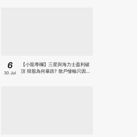
6
【小龍專欄】三星與海力士盈利破
頂 韓股為何暴跌? 散戶慘輸只因忽
30 Jul
略了投資的時與勢