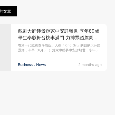
的文章
戲劇大師鍾景輝家中安詳離世 享年89歲
畢生奉獻舞台桃李滿門 力排眾議薦周潤
發入行 終成巨星
香港一代戲劇泰斗隕落。人稱「King Sir」的戲劇大師鍾
景輝，今早（6月3日）於家中睡夢中安詳離世，享年89
歲。其姪兒...
Business．News
2 months ago