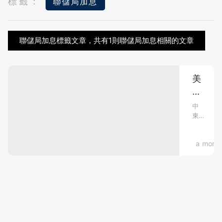
標籤：
聯儲局加息
聯儲局加息標籤文章，共有1則聯儲局加息相關的文章
美
伊
停
中
東
火
局
20
勢
天
Busines
a mont
再
掀
就
巨
破
浪，
裂！
美
伊
美
之
軍
間
5
脆