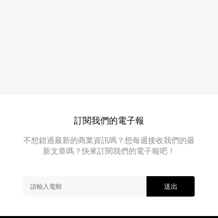
弱
倍
的
火
臨
時
力
和
狂
平
轟
協
議
伊
簽
朗
署
油
不
足
價
20
訂閱我們的電子報
飆
天
便
升
不想錯過最新的商業資訊嗎？想每週接收我們的最
宣
半
新文章嗎？快來訂閱我們的電子報吧！
告
成
激
化
黃
。
送出
金
伊
曾
朗
近
失