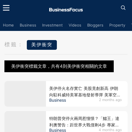
Home
Business
Investment
Videos
Bloggers
Property
標籤：
美伊衝突
美伊衝突標籤文章，共有4則美伊衝突相關的文章
美伊停火名存實亡 美股竟創新高 伊朗
向駐科威特美軍基地發射導彈 美軍空襲
Business
2 months ago
格什姆島還擊
特朗普突停火兩周惹憧憬？「鱷王」達
利奧警告：距世界大戰僅剩4步 專家建
Business
4 months ago
議3招對抗末日危機