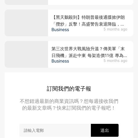
【黑天鵝殺到】特朗普最後通牒掀伊朗
「攬炒」反擊！高盛警告衰退降臨，美
Business
5 months ago
伊戰火升級引爆亞洲股災，恒指血洗逾
800點
第三次世界大戰風險升溫？傳美軍「末
日飛機」派赴中東 每架造價11億 專為
Business
5 months ago
核戰設計
訂閱我們的電子報
不想錯過最新的商業資訊嗎？想每週接收我們
的最新文章嗎？快來訂閱我們的電子報吧！
送出