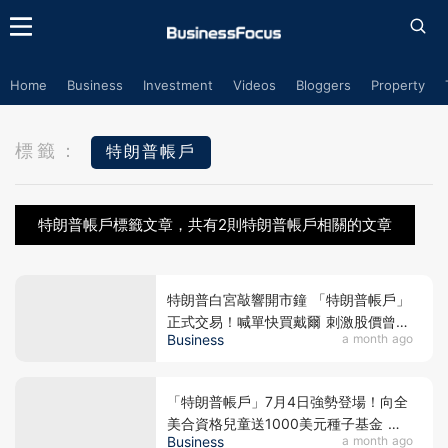
Home
Business
Investment
Videos
Bloggers
Property
標籤：
特朗普帳戶
特朗普帳戶標籤文章，共有2則特朗普帳戶相關的文章
特朗普白宮敲響開市鐘 「特朗普帳戶」
正式交易！喊單快買戴爾 刺激股價曾升
Business
a month ago
近一成 放言美股將漲破天際 盤點「特
朗普概念股」 跟住總統走有著數？
「特朗普帳戶」7月4日強勢登場！向全
美合資格兒童送1000美元種子基金 戴
Business
a month ago
爾加碼250美元資助 SpaceX擬送股