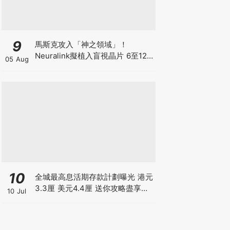
9
馬斯克攻入「神之領域」！
Neuralink擬植入盲視晶片 6至12
05 Aug
個月內展開首批人體植入 先天全盲
者有望重見世界
10
全城最高息活期存款計劃曝光 港元
3.3厘 美元4.4厘 送你攻略盡享高
10 Jul
息