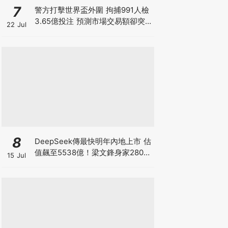
7
警方打擊世界盃外圍 拘捕991人檢
3.65億投注 預測市場交易額卻突
22 Jul
破3900億！Polymarket冇王管 究
竟誰在改寫賭博定義？
8
DeepSeek傳最快明年內地上市 估
值飆至5538億！梁文鋒身家2800
15 Jul
億成全球AI首富 超越OpenAI與
Anthropic創辦人 從量化天才到AI
模型的神秘王者