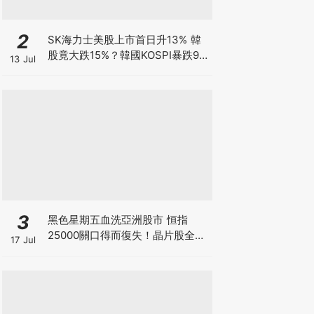
2
SK海力士美股上市首日升13% 韓
股竟大跌15%？韓國KOSPI暴跌9%
13 Jul
觸發熔斷 拆解瑞銀「買美股、沽韓
股」套利策略 7709暴跌逾3成 香
港散戶怎自救？
3
黑色星期五血洗亞洲股市 恒指
25000關口得而復失！晶片股全線
17 Jul
崩盤 「大空頭」Burry卻高調唱好
港股？散戶此時應恐慌拋售還是跟
大鱷倉？