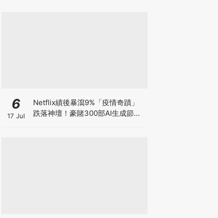
底變了
6
Netflix績後暴瀉9%「疫情奇蹟」
跌落神壇！豪賭300部AI生成節目
17 Jul
低成本內容能否拯救無路可退的
「蟹民」？