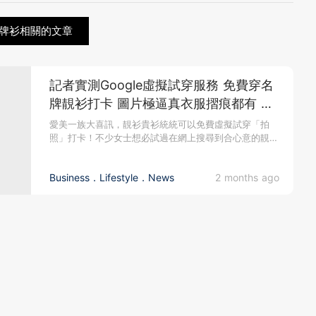
牌衫相關的文章
記者實測Google虛擬試穿服務 免費穿名
牌靚衫打卡 圖片極逼真衣服摺痕都有 無
限試衫 幫韓國女星換衫都可以?
愛美一族大喜訊，靚衫貴衫統統可以免費虛擬試穿「拍
照」打卡！不少女士想必試過在網上搜尋到合心意的靚
衫，卻因價錢太貴或無法購...
Business．Lifestyle．News
2 months ago