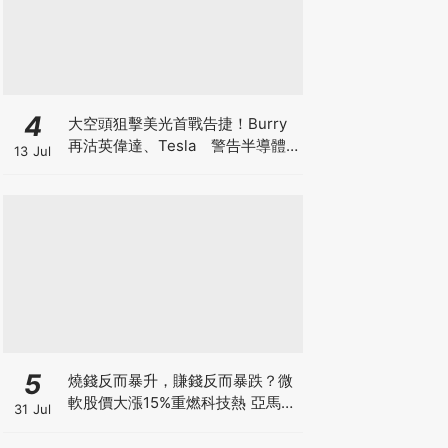
4
大空頭狙擊美光首戰告捷！Burry
再沽英偉達、Tesla 警告半導體
13 Jul
美股恐回調三成 AI牛市見頂還是升
浪中場休息？
5
燒錢反而暴升，賺錢反而暴跌？微
軟股價大漲15%重燃科技熱 亞馬遜
31 Jul
現金流轉負股價升逾1成 蘋果賺大
錢卻大跌8% 華爾街AI估值邏輯徹