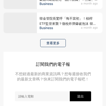
Business
a month ago
SK海力士急建4大新廠 韓股V型反彈的
政治公關盤算
韓金管院長驚呼「悔不當初」！槓桿
ETF監管來襲？徵稅炸彈爆破泡沫 韓股
Business
a month ago
熔斷暴瀉一成 海力士三星大跌逾12% 誰
是收割散戶的幕後黑手？
查看更多
訂閱我們的電子報
不想錯過最新的商業資訊嗎？想每週接收我們
的最新文章嗎？快來訂閱我們的電子報吧！
送出