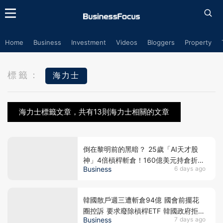
Home
Business
Investment
Videos
Bloggers
Property
標籤：
海力士
海力士標籤文章，共有13則海力士相關的文章
倒在黎明前的黑暗？ 25歲「AI天才股
神」4倍槓桿斬倉！160億美元持倉折價
Business
6 days ago
出讓 全球晶片股大奇蹟日 SK海力士韓
股漲近3成！
韓國散戶週三遭斬倉94億 國會前擺花
圈控訴 要求廢除槓桿ETF 韓國政府拒救
Business
7 days ago
市 保護散戶只是口號？香港下週一起改