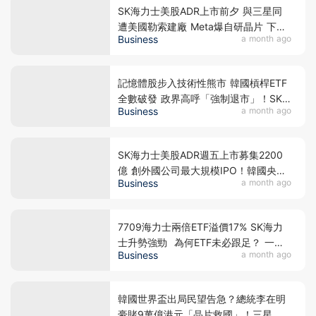
SK海力士美股ADR上市前夕 與三星同
遭美國勒索建廠 Meta爆自研晶片 下年
Business
a month ago
算力翻倍 戲耍全球股民 晶片股強力反
彈 半導體狂潮散戶如何自保？
記憶體股步入技術性熊市 韓國槓桿ETF
全數破發 政界高呼「強制退市」！SK
Business
a month ago
海力士美股ADR週五上市 大行交易策略
話你知！
SK海力士美股ADR週五上市募集2200
億 創外國公司最大規模IPO！韓國央行
Business
a month ago
警告槓桿風險 擬收緊單股槓桿ETF投資
門檻 香港散戶瘋搶7709 槓桿溢價暗藏
殺機！
7709海力士兩倍ETF溢價17% SK海力
士升勢強勁 為何ETF未必跟足？ 一文
Business
a month ago
拆解NAV與高追風險
韓國世界盃出局民望告急？總統李在明
豪賭9萬億港元「晶片救國」！三星、