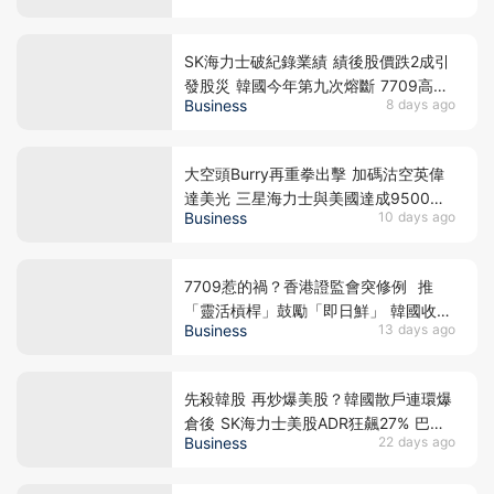
用靈活槓桿
SK海力士破紀錄業績 績後股價跌2成引
發股災 韓國今年第九次熔斷 7709高位
Business
8 days ago
蒸發9成 見底是否言之尚早？
大空頭Burry再重拳出擊 加碼沽空英偉
達美光 三星海力士與美國達成9500億
Business
10 days ago
美元訂單 揭開「左手交右手」背後的估
值迷局
7709惹的禍？香港證監會突修例 推
「靈活槓桿」鼓勵「即日鮮」 韓國收緊
Business
13 days ago
槓桿ETF 亞洲監管背後在害怕什麼？
先殺韓股 再炒爆美股？韓國散戶連環爆
倉後 SK海力士美股ADR狂飆27% 巴克
Business
22 days ago
萊唱好翻倍至330美元，背後隱藏大戶
割韭菜陰謀？