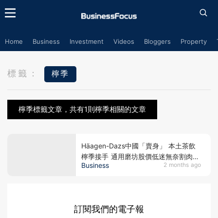
Home
Business
Investment
Videos
Bloggers
Property
標籤：
檸季
檸季標籤文章，共有1則檸季相關的文章
Häagen-Dazs中國「賣身」 本土茶飲
檸季接手 通用磨坊股價低迷無奈割肉
Business
2 months ago
外資集體撤退 內地餐飲零售割喉戰真相
訂閱我們的電子報