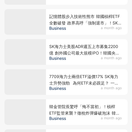
記憶體股步入技術性熊市 韓國槓桿ETF
全數破發 政界高呼「強制退市」！SK
Business
a month ago
海力士美股ADR週五上市 大行交易策略
話你知！
SK海力士美股ADR週五上市募集2200
億 創外國公司最大規模IPO！韓國央行
Business
a month ago
警告槓桿風險 擬收緊單股槓桿ETF投資
門檻 香港散戶瘋搶7709 槓桿溢價暗藏
殺機！
7709海力士兩倍ETF溢價17% SK海力
士升勢強勁 為何ETF未必跟足？ 一文
Business
a month ago
拆解NAV與高追風險
韓金管院長驚呼「悔不當初」！槓桿
ETF監管來襲？徵稅炸彈爆破泡沫 韓股
Business
a month ago
熔斷暴瀉一成 海力士三星大跌逾12% 誰
是收割散戶的幕後黑手？