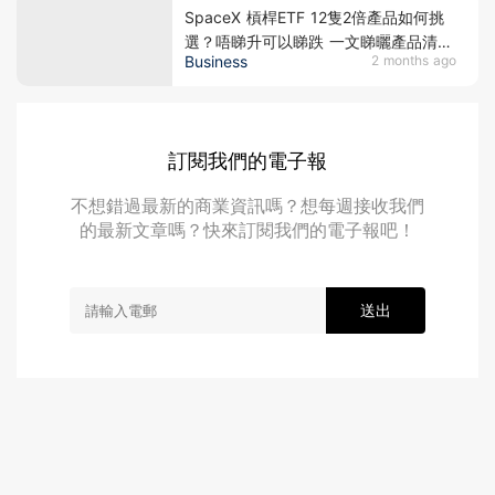
SpaceX 槓桿ETF 12隻2倍產品如何挑
選？唔睇升可以睇跌 一文睇曬產品清單
Business
2 months ago
教你避開陷阱同節省費用
訂閱我們的電子報
不想錯過最新的商業資訊嗎？想每週接收我們
的最新文章嗎？快來訂閱我們的電子報吧！
送出