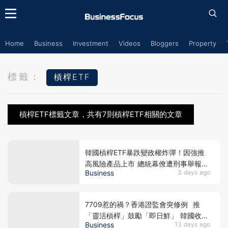
Home
Business
Investment
Videos
Bloggers
Property
標籤：
槓桿ETF
槓桿ETF標籤文章，共有7則槓桿ETF相關的文章
韓國槓桿ETF暴跌變政權炸彈！因強推
高風險產品上市 總統幕僚遭刑事舉報
Business
3 days ago
李在明支持率新低 或被迫落台？
7709惹的禍？香港證監會突修例 推
「靈活槓桿」鼓勵「即日鮮」 韓國收緊
Business
13 days ago
槓桿ETF 亞洲監管背後在害怕什麼？