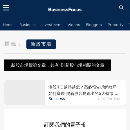
Home
Business
Investment
Videos
Bloggers
Property
標籤：
新股市場
新股市場標籤文章，共有1則新股市場相關的文章
港股IPO越熱越危？高盛報告拆解散戶
如何賺錢 揭新股容易跑出的5大特徵
Business
2 months ago
未來一年2.14萬億解禁潮逼近 南向資金
真能接貨？
訂閱我們的電子報