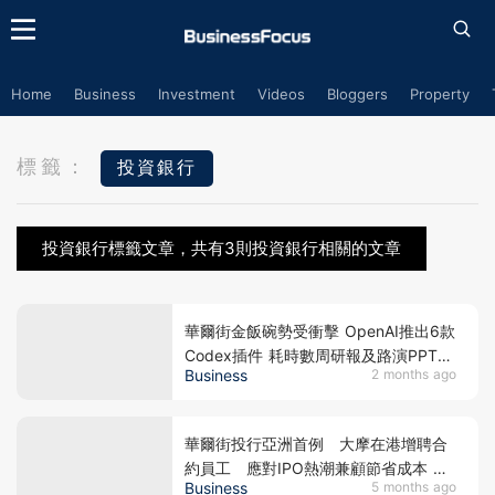
Home
Business
Investment
Videos
Bloggers
Property
標籤：
投資銀行
投資銀行標籤文章，共有3則投資銀行相關的文章
華爾街金飯碗勢受衝擊 OpenAI推出6款
Codex插件 耗時數周研報及路演PPT
Business
2 months ago
數分鐘即可一鍵生成
華爾街投行亞洲首例 大摩在港增聘合
約員工 應對IPO熱潮兼顧節省成本 全
Business
5 months ago
職員工勢被裁？