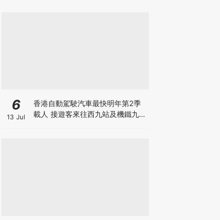
6
香港自動駕駛汽車最快明年第2季
載人 接遊客來往西九站及機鐵九龍
13 Jul
站 百度蘿蔔快跑奪合約 車上有後
備司機