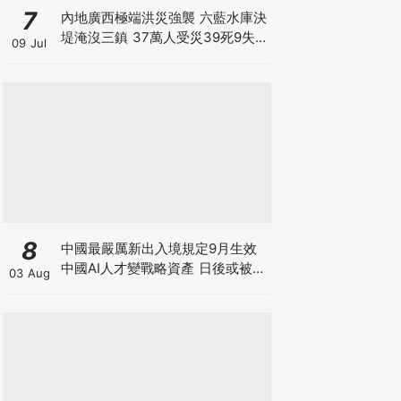
7
內地廣西極端洪災強襲 六藍水庫決
堤淹沒三鎮 37萬人受災39死9失
09 Jul
聯 動物園百獸走失 1.6萬頭豬滅頂
毒蛇出逃咬死1人 防洪基建有致命
漏洞？
8
中國最嚴厲新出入境規定9月生效
中國AI人才變戰略資產 日後或被嚴
03 Aug
限出國 新規未生效 Manus兩高層
已遭限制離境5個月