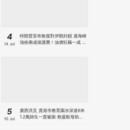
4
特朗普宣布恢復對伊朗封鎖 過海峽
強收兩成保護費！油價狂飆一成 金
14 Jul
價曾失守4000美元 晶片股大跌背
後竟藏加息陰謀？
5
廣西洪災 貴港市教育園水深達6米
1.2萬師生一度被困 救援航母助逃
10 Jul
出生天 另有市民違法操作無人機吊
人脫離洪水險境