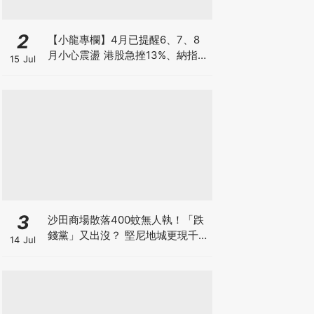
2
【小龍專欄】4月已提醒6、7、8
月小心震盪 港股急挫13%、納指跌
15 Jul
7%、韓股墮入熊市
3
沙田商場散落400蚊無人執！「跌
錢黨」又出沒？ 堅尼地城更現千元
14 Jul
鈔包香口膠 一張地上銀紙隨時是
騙局開場