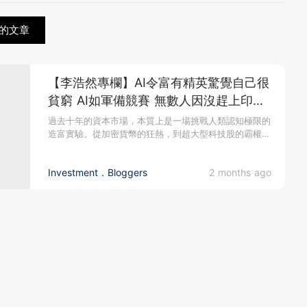
的文章
【李浩然專欄】AI令富有精英驚覺自己很
貧窮 AI如軍備競賽 無數人因沒趕上印鈔
列車而後悔
過去十年的資本市場，本質上是一場挑戰人類認知極限的
造富實驗。從加密貨幣的狂熱，到超大型科技股的霸權，
再到如今生成式 AI...
Investment．Bloggers
2 months ago