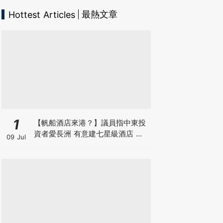
最熱文章
Hottest Articles
1
【帆船酒店來港？】議員指中東投
資者愛長洲 有意建七星級酒店 望
09 Jul
政府拆牆鬆綁 羅淑佩局長指樂於積
極探討