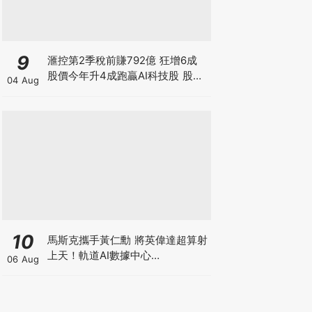
9
滙控第2季稅前賺792億 狂增6成
股價今年升4成跑贏AI科技股 股價
04 Aug
創新高 惟私有化恒生後仍存隱憂
10
馬斯克攜手黃仁勳 將英偉達超算射
上天！軌道AI數據中心
06 Aug
「Starmind」大公開 到底係科技
突破定龐氏巨坑？