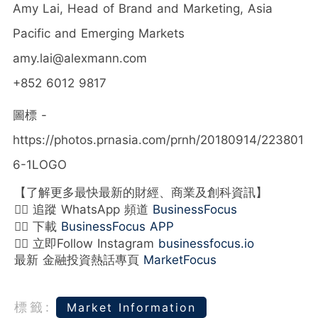
Amy Lai
, Head of Brand and Marketing,
Asia
Pacific
and Emerging Markets
amy.lai@alexmann.com
+852 6012 9817
圖標 -
https://photos.prnasia.com/prnh/20180914/223801
6-1LOGO
【了解更多最快最新的財經、商業及創科資訊】
👉🏻 追蹤 WhatsApp 頻道
BusinessFocus
👉🏻 下載
BusinessFocus APP
👉🏻 立即Follow Instagram
businessfocus.io
最新 金融投資熱話專頁
MarketFocus
標籤:
Market Information