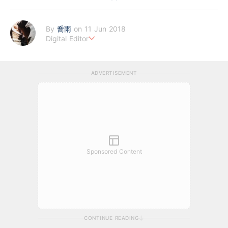
By
喬雨
on 11 Jun 2018
Digital Editor
喜歡以基本分析來評估企業質素，著重投資成長股，謀求以倍計的
回報；專注科技及商業新聞，喜歡訪談創業者，聆聽他們的創業故
ADVERTISEMENT
事。
Sponsored Content
CONTINUE READING