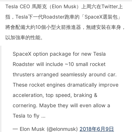
Tesla CEO 馬斯克（Elon Musk）上周六在Twitter上
指，Tesla下一代Roadster跑車的「SpaceX選裝包」
將會配備大約10個小型火箭推進器，無縫安裝在車身，
以加強車的性能。
SpaceX option package for new Tesla
Roadster will include ~10 small rocket
thrusters arranged seamlessly around car.
These rocket engines dramatically improve
acceleration, top speed, braking &
cornering. Maybe they will even allow a
Tesla to fly …
— Elon Musk (@elonmusk)
2018年6月9日