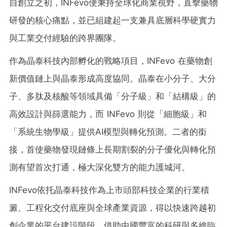
自創立之初，INFevo便秉持全球化商業視野，直擊藥物
研發的核心痛點，並已組建起一支兼具底層科學硬實力
與工業交付經驗的跨界團隊。
作為晶泰科技內部孵化的戰略項目，INFevo 在藥物創
新價值鏈上與晶泰形成高度協同。晶泰在小分子、大分
子、多肽及核酸等領域具備「分子級」和「結構級」的
高效設計與篩選能力，而 INFevo 則從「細胞級」和
「系統生物學級」提供AI模型與轉化預測。二者的銜
接，首使藥物發現鏈條上長期割裂的分子優化與轉化預
測有望首次打通，極大深化雙方的能力護城河。
INFevo依托晶泰科技作為上市頭部科技企業的行業積
澱、工程化交付底座與全球產業資源，得以快速跨越初
創企業的平台建設階段。借助中國豐富的科研與多維臨