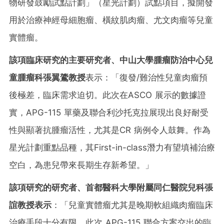
物研發鼓勵試點計劃
」
（星光計劃）試點項目，擬開發
用於治療神經母細胞瘤、橫紋肌肉瘤、尤文肉瘤等兒童
實體瘤。
該項臨床研究的主要研究者、中山大學腫瘤防治中心兒
童腫瘤科張翼鷟教授
表示：
「
復發/難治性兒童肉瘤預
後極差，臨床需求迫切。此次在ASCO 展示的數據證
實，APG-115 單藥及聯合利沙托克拉展現出良好耐受
性與顯著抗腫瘤活性，尤其是CR 病例令人鼓舞。作為
星光計劃重點品種，其First-in-class潛力有望填補治療
空白，為患兒帶來長期生存新希望。
」
該項研究的研究者、首都醫科大學附屬同仁醫院兒科張
誼教授表示
：
「
兒童實體瘤尤其是晚期軟組織肉瘤臨床
治療手段十分有限，此次 APG-115 聯合方案交出的臨