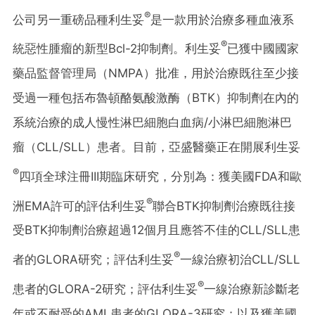
®
公司另一重磅品種利生妥
是一款用於治療多種血液系
®
統惡性腫瘤的新型Bcl-2抑制劑。利生妥
已獲中國國家
藥品監督管理局（NMPA）批准，用於治療既往至少接
受過一種包括布魯頓酪氨酸激酶（BTK）抑制劑在內的
系統治療的成人慢性淋巴細胞白血病/小淋巴細胞淋巴
瘤（CLL/SLL）患者。目前，亞盛醫藥正在開展利生妥
®
四項全球注冊III期臨床研究，分別為：獲美國FDA和歐
®
洲EMA許可的評估利生妥
聯合BTK抑制劑治療既往接
受BTK抑制劑治療超過12個月且應答不佳的CLL/SLL患
®
者的GLORA研究；評估利生妥
一線治療初治CLL/SLL
®
患者的GLORA-2研究；評估利生妥
一線治療新診斷老
年或不耐受的AML患者的GLORA-3研究；以及獲美國