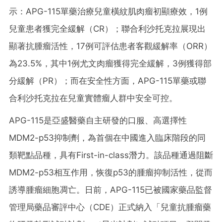
示：APG-115單藥治療兒童橫紋肌肉瘤初顯療效，1例
兒童患者獲完全緩解（CR）；聯合利沙托克拉展現出
顯著抗腫瘤活性，17例可評估患者客觀緩解率（ORR）
為23.5%，其中1例尤文肉瘤獲得完全緩解，3例獲得部
分緩解（PR）；而在安全性方面，APG-115單藥或聯
合利沙托克拉在兒童實體瘤人群中安全可控。
APG-115是亞盛醫藥自主研發的口服、高選擇性
MDM2-p53抑制劑，為首個在中國進入臨床階段的同
類靶點品種，具有First-in-class潛力。該品種通過阻斷
MDM2-p53相互作用，恢復p53的腫瘤抑制活性，從而
誘導腫瘤細胞凋亡。日前，APG-115已被國家藥品監督
管理局藥品審評中心（CDE）正式納入
「
兒童抗腫瘤藥